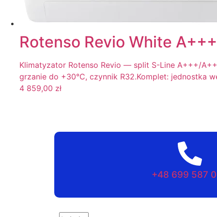
Rotenso Revio White A+++
Klimatyzator Rotenso Revio — split S-Line A+++/A++,
grzanie do +30°C, czynnik R32.Komplet: jednostka 
4 859,00
zł
+48 699 587 