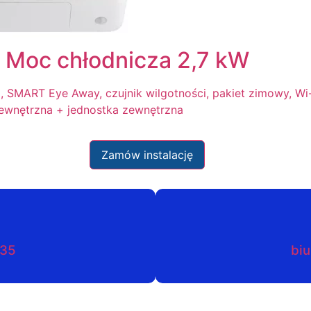
 Moc chłodnicza 2,7 kW
 SMART Eye Away, czujnik wilgotności, pakiet zimowy, Wi-
wewnętrzna + jednostka zewnętrzna
Zamów instalację
035
biu