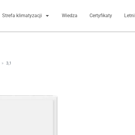
Strefa klimatyzacji
Wiedza
Certyfikaty
Letn
»
3,1