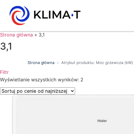
Strona główna
»
3,1
3,1
Strona główna
»
Atrybut produktu: Moc grzewcza (kW)
Filtr
Wyświetlanie wszystkich wyników: 2
Price filter
Wyszukiwanie tekstowe
Kategorie produktów
Klasa energetyczna
Moc chłodnicza (kW)
Marki
Wykończenie