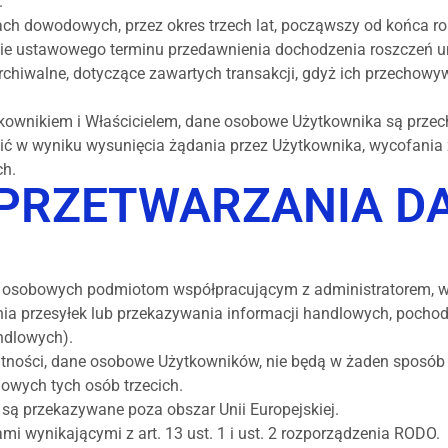
.
ach dowodowych, przez okres trzech lat, począwszy od końca r
ywie ustawowego terminu przedawnienia dochodzenia roszczeń
chiwalne, dotyczące zawartych transakcji, gdyż ich przechowy
tkownikiem i Właścicielem, dane osobowe Użytkownika są prz
ąpić w wyniku wysunięcia żądania przez Użytkownika, wycofani
ch.
E PRZETWARZANIA 
osobowych podmiotom współpracującym z administratorem, w zak
a przesyłek lub przekazywania informacji handlowych, pochodz
ndlowych).
watności, dane osobowe Użytkowników, nie będą w żaden sposó
owych tych osób trzecich.
są przekazywane poza obszar Unii Europejskiej.
ami wynikającymi z art. 13 ust. 1 i ust. 2 rozporządzenia RODO.