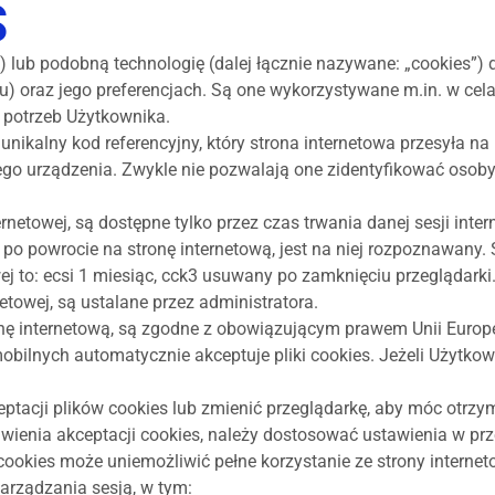
S
 lub podobną technologię (dalej łącznie nazywane: „cookies”) 
) oraz jego preferencjach. Są one wykorzystywane m.in. w cel
 potrzeb Użytkownika.
ją unikalny kod referencyjny, który strona internetowa przesyła 
go urządzenia. Zwykle nie pozwalają one zidentyfikować osob
ernetowej, są dostępne tylko przez czas trwania danej sesji inter
 po powrocie na stronę internetową, jest na niej rozpoznawan
wej to: ecsi 1 miesiąc, cck3 usuwany po zamknięciu przeglądarki
netowej, są ustalane przez administratora.
ronę internetową, są zgodne z obowiązującym prawem Unii Europe
bilnych automatycznie akceptuje pliki cookies. Jeżeli Użytkown
eptacji plików cookies lub zmienić przeglądarkę, aby móc ot
awienia akceptacji cookies, należy dostosować ustawienia w prz
ookies może uniemożliwić pełne korzystanie ze strony internet
arządzania sesją, w tym: