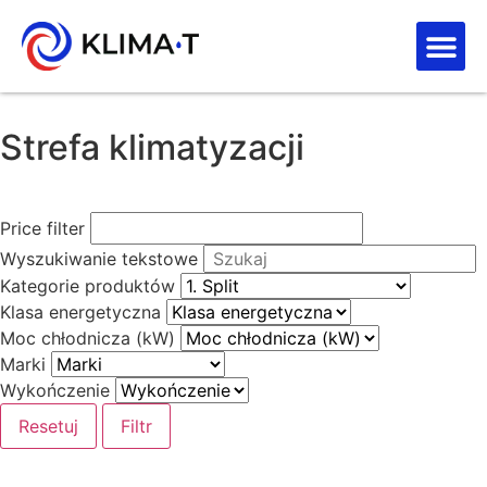
Strefa kl
Letnia Wy
Strefa klimatyzacji
Price filter
Wyszukiwanie tekstowe
Kategorie produktów
Klasa energetyczna
Moc chłodnicza (kW)
Marki
Wykończenie
Resetuj
Filtr