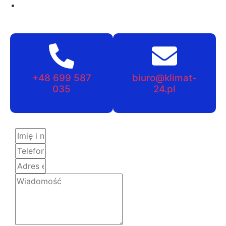
+48 699 587
biuro@klimat-
035
24.pl