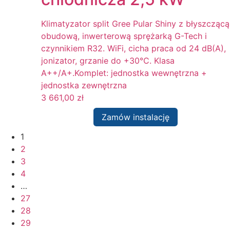
Klimatyzator split Gree Pular Shiny z błyszczącą
obudową, inwerterową sprężarką G-Tech i
czynnikiem R32. WiFi, cicha praca od 24 dB(A),
jonizator, grzanie do +30°C. Klasa
A++/A+.Komplet: jednostka wewnętrzna +
jednostka zewnętrzna
3 661,00
zł
Zamów instalację
1
2
3
4
…
27
28
29