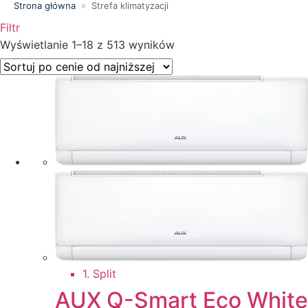
Strona główna
»
Strefa klimatyzacji
Filtr
Wyświetlanie 1–18 z 513 wyników
Price filter
Wyszukiwanie tekstowe
Kategorie produktów
Klasa energetyczna
Moc chłodnicza (kW)
Marki
Wykończenie
Resetuj
Filtr
1. Split
AUX Q-Smart Eco White