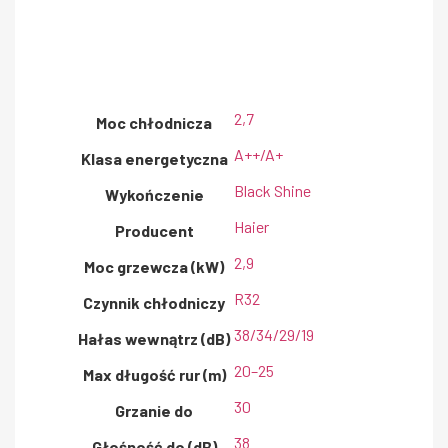
2,7
Moc chłodnicza
A++/A+
Klasa energetyczna
Black Shine
Wykończenie
Haier
Producent
2,9
Moc grzewcza (kW)
R32
Czynnik chłodniczy
38/34/29/19
Hałas wewnątrz (dB)
20–25
Max długość rur (m)
30
Grzanie do
38
Głośność do (dB)