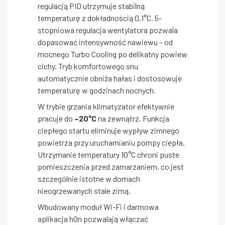
regulacją PID utrzymuje stabilną
temperaturę z dokładnością 0,1°C. 5-
stopniowa regulacja wentylatora pozwala
dopasować intensywność nawiewu – od
mocnego Turbo Cooling po delikatny powiew
cichy. Tryb komfortowego snu
automatycznie obniża hałas i dostosowuje
temperaturę w godzinach nocnych.
W trybie grzania klimatyzator efektywnie
pracuje do
–20°C
na zewnątrz. Funkcja
ciepłego startu eliminuje wypływ zimnego
powietrza przy uruchamianiu pompy ciepła.
Utrzymanie temperatury 10°C chroni puste
pomieszczenia przed zamarzaniem, co jest
szczególnie istotne w domach
nieogrzewanych stale zimą.
Wbudowany moduł Wi-Fi i darmowa
aplikacja hOn pozwalają włączać