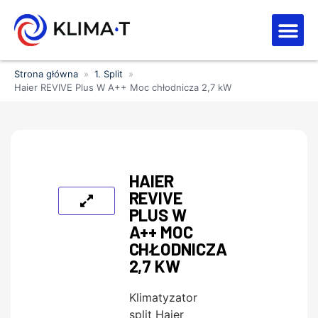
Strefa kl
Letnia Wy
Strona główna
»
1. Split
»
Haier REVIVE Plus W A++ Moc chłodnicza 2,7 kW
HAIER
REVIVE
PLUS W
A++ MOC
CHŁODNICZA
2,7 KW
Klimatyzator
split Haier