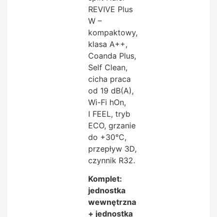
REVIVE Plus
W –
kompaktowy,
klasa A++,
Coanda Plus,
Self Clean,
cicha praca
od 19 dB(A),
Wi-Fi hOn,
I FEEL, tryb
ECO, grzanie
do +30°C,
przepływ 3D,
czynnik R32.
Komplet:
jednostka
wewnętrzna
+ jednostka