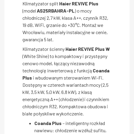
Klimatyzator split
Haier REVIVE Plus
(model
AS25RBAHRA-PL
) o mocy
chłodniczej 2,7 kW, klasa A++, czynnik R32,
19 dB, WiFi, grzanie do +30°C. Montaż we
Wrocławiu, materiały instalacyjne w cenie,
gwarancja 5 lat.
Klimatyzator ścienny
Haier REVIVE Plus W
(White Shine) to kompaktowy i przystępny
cenowo model, łączący niezawodną
technologię inwerterową z funkcją
Coanda
Plus
i wbudowanym sterowaniem Wi-Fi.
Dostępny w czterech wariantach mocy (2,5
kW, 3,5 kW, 5,0 kW, 6,8 kW), z klasą
energetyczną A++ (chłodzenie) i czynnikiem
chłodniczym R32. Kompaktowa obudowa i
białe połyskliwe wykończenie.
Coanda Plus
– inteligentny rozkład
nawiewu: chłodzenie wzdłuż sufitu,