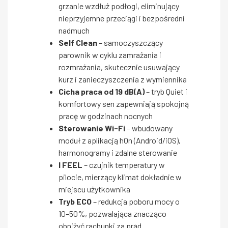
grzanie wzdłuż podłogi, eliminujący
nieprzyjemne przeciągi i bezpośredni
nadmuch
Self Clean
– samoczyszczący
parownik w cyklu zamrażania i
rozmrażania, skutecznie usuwający
kurz i zanieczyszczenia z wymiennika
Cicha praca od 19 dB(A)
– tryb Quiet i
komfortowy sen zapewniają spokojną
pracę w godzinach nocnych
Sterowanie Wi-Fi
– wbudowany
moduł z aplikacją hOn (Android/iOS),
harmonogramy i zdalne sterowanie
I FEEL
– czujnik temperatury w
pilocie, mierzący klimat dokładnie w
miejscu użytkownika
Tryb ECO
– redukcja poboru mocy o
10–50%, pozwalająca znacząco
obniżyć rachunki za prąd