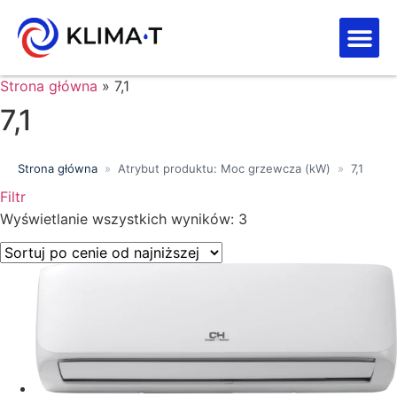
Strefa kl
Letnia Wy
Strona główna
»
7,1
7,1
Strona główna
»
Atrybut produktu: Moc grzewcza (kW)
»
7,1
Filtr
Wyświetlanie wszystkich wyników: 3
Price filter
Wyszukiwanie tekstowe
Kategorie produktów
Klasa energetyczna
Moc chłodnicza (kW)
Marki
Wykończenie
Filtr