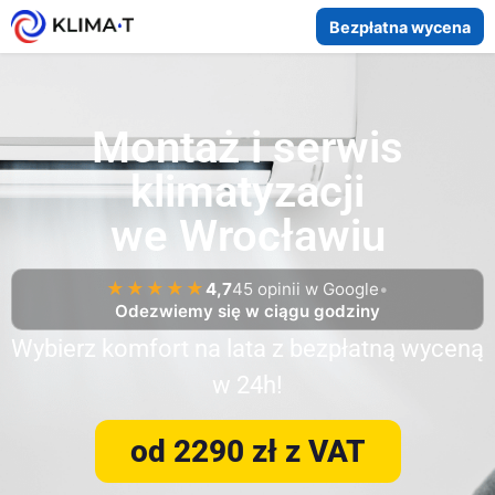
Bezpłatna wycena
Montaż i serwis
klimatyzacji
we Wrocławiu
★★★★★
4,7
45 opinii w Google
•
Odezwiemy się w ciągu godziny
Wybierz komfort na lata z bezpłatną wyceną
w 24h!
od 2290 zł z VAT