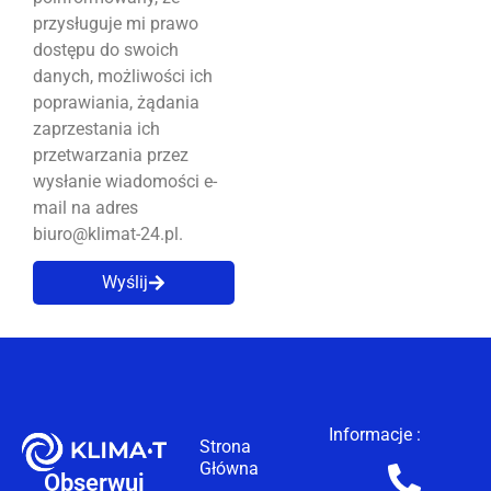
przysługuje mi prawo
dostępu do swoich
danych, możliwości ich
poprawiania, żądania
zaprzestania ich
przetwarzania przez
wysłanie wiadomości e-
mail na adres
biuro@klimat-24.pl.
Wyślij
Informacje :
Strona
Główna
Obserwuj