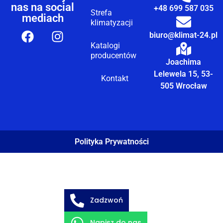
nas na social
+48 699 587 035
Strefa
mediach
klimatyzacji
biuro@klimat-24.pl
Katalogi
producentów
Joachima
Lelewela 15, 53-
Kontakt
505 Wrocław
Polityka Prywatności
Zadzwoń
Napisz do nas