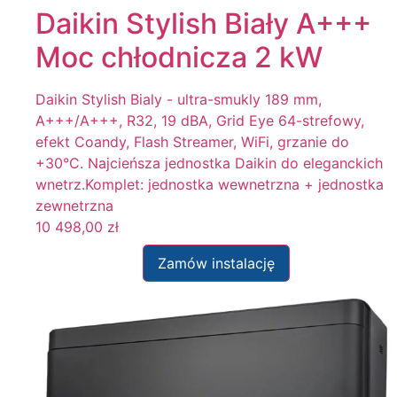
Daikin Stylish Biały A+++
Moc chłodnicza 2 kW
Daikin Stylish Bialy - ultra-smukly 189 mm,
A+++/A+++, R32, 19 dBA, Grid Eye 64-strefowy,
efekt Coandy, Flash Streamer, WiFi, grzanie do
+30°C. Najcieńsza jednostka Daikin do eleganckich
wnetrz.Komplet: jednostka wewnetrzna + jednostka
zewnetrzna
10 498,00
zł
Zamów instalację