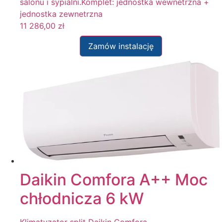
salonu i sypialni.Komplet: jednostka wewnetrzna +
jednostka zewnetrzna
11 286,00
zł
Zamów instalację
Daikin Comfora A++ Moc
chłodnicza 6 kW
Klimatyzator split Daikin Comfora -