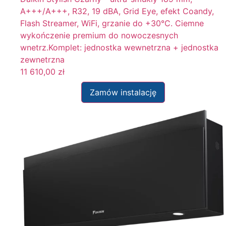
A+++/A+++, R32, 19 dBA, Grid Eye, efekt Coandy,
Flash Streamer, WiFi, grzanie do +30°C. Ciemne
wykończenie premium do nowoczesnych
wnetrz.Komplet: jednostka wewnetrzna + jednostka
zewnetrzna
11 610,00
zł
Zamów instalację