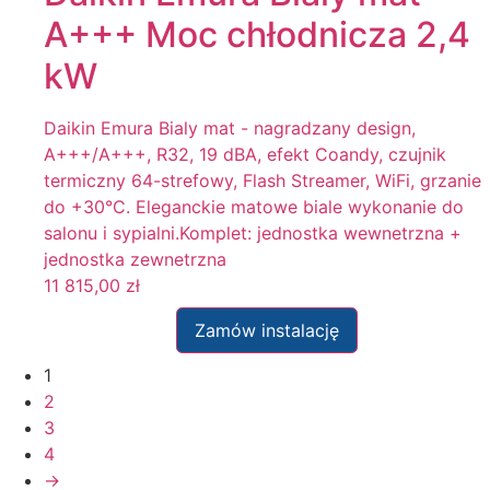
A+++ Moc chłodnicza 2,4
kW
Daikin Emura Bialy mat - nagradzany design,
A+++/A+++, R32, 19 dBA, efekt Coandy, czujnik
termiczny 64-strefowy, Flash Streamer, WiFi, grzanie
do +30°C. Eleganckie matowe biale wykonanie do
salonu i sypialni.Komplet: jednostka wewnetrzna +
jednostka zewnetrzna
11 815,00
zł
Zamów instalację
1
2
3
4
→