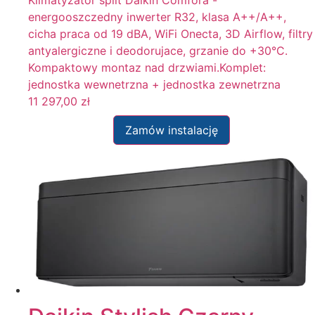
energooszczedny inwerter R32, klasa A++/A++,
cicha praca od 19 dBA, WiFi Onecta, 3D Airflow, filtry
antyalergiczne i deodorujace, grzanie do +30°C.
Kompaktowy montaz nad drzwiami.Komplet:
jednostka wewnetrzna + jednostka zewnetrzna
11 297,00
zł
Zamów instalację