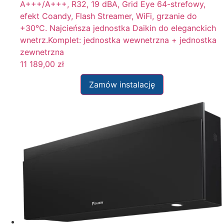
A+++/A+++, R32, 19 dBA, Grid Eye 64-strefowy,
efekt Coandy, Flash Streamer, WiFi, grzanie do
+30°C. Najcieńsza jednostka Daikin do eleganckich
wnetrz.Komplet: jednostka wewnetrzna + jednostka
zewnetrzna
11 189,00
zł
Zamów instalację