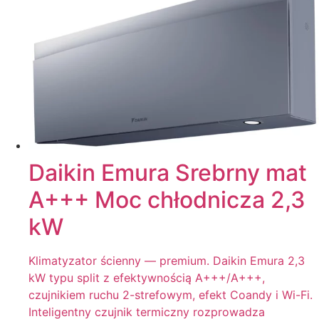
Daikin Emura Srebrny mat
A+++ Moc chłodnicza 2,3
kW
Klimatyzator ścienny — premium. Daikin Emura 2,3
kW typu split z efektywnością A+++/A+++,
czujnikiem ruchu 2-strefowym, efekt Coandy i Wi-Fi.
Inteligentny czujnik termiczny rozprowadza