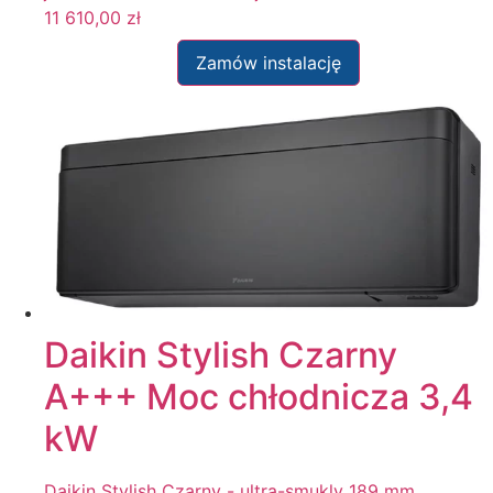
11 610,00
zł
Zamów instalację
Daikin Stylish Czarny
A+++ Moc chłodnicza 3,4
kW
Daikin Stylish Czarny - ultra-smukly 189 mm,