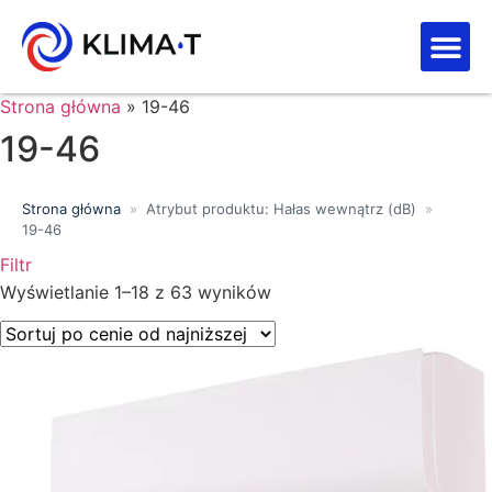
Strefa kl
Letnia Wy
Strona główna
»
19-46
19-46
Strona główna
»
Atrybut produktu: Hałas wewnątrz (dB)
»
19-46
Filtr
Wyświetlanie 1–18 z 63 wyników
Price filter
Wyszukiwanie tekstowe
Kategorie produktów
Klasa energetyczna
Moc chłodnicza (kW)
Marki
Wykończenie