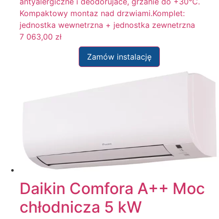
antyalergiczne i deodorujace, grzanie do +30°C.
Kompaktowy montaz nad drzwiami.Komplet:
jednostka wewnetrzna + jednostka zewnetrzna
7 063,00
zł
Zamów instalację
Daikin Comfora A++ Moc
chłodnicza 5 kW