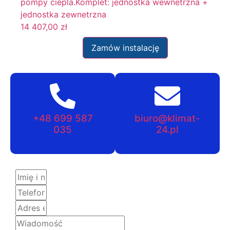
pompy ciepla.Komplet: jednostka wewnetrzna +
jednostka zewnetrzna
14 407,00
zł
Zamów instalację
+48 699 587
biuro@klimat-
035
24.pl