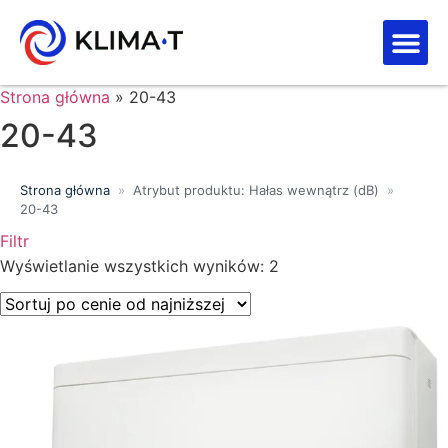
Strefa kl
Letnia Wy
Strona główna
»
20-43
20-43
Strona główna
»
Atrybut produktu: Hałas wewnątrz (dB)
»
20-43
Filtr
Wyświetlanie wszystkich wyników: 2
Price filter
Wyszukiwanie tekstowe
Kategorie produktów
Klasa energetyczna
Moc chłodnicza (kW)
Marki
Wykończenie