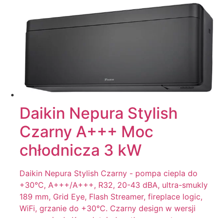
Daikin Nepura Stylish
Czarny A+++ Moc
chłodnicza 3 kW
Daikin Nepura Stylish Czarny - pompa ciepla do
+30°C, A+++/A+++, R32, 20-43 dBA, ultra-smukly
189 mm, Grid Eye, Flash Streamer, fireplace logic,
WiFi, grzanie do +30°C. Czarny design w wersji