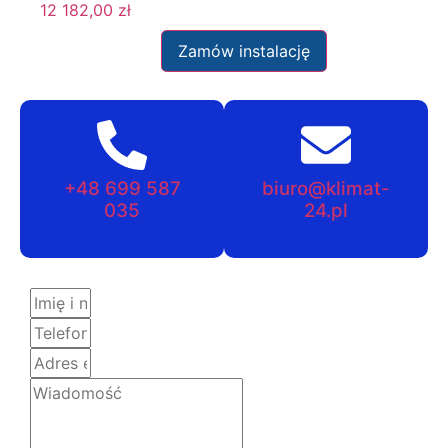
12 182,00
zł
Zamów instalację
+48 699 587
biuro@klimat-
035
24.pl