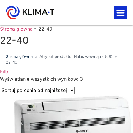
Strefa kl
Letnia Wy
Strona główna
»
22-40
22-40
Strona główna
»
Atrybut produktu: Hałas wewnątrz (dB)
»
22-40
Filtr
Wyszukiwanie tekstowe
Wyświetlanie wszystkich wyników: 3
Kategorie produktów
Klasa energetyczna
Moc chłodnicza (kW)
Marki
Wykończenie
Filtr