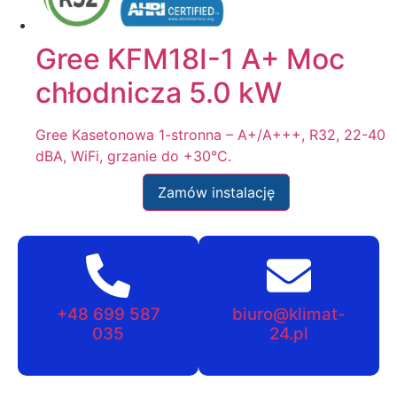
Gree KFM18I-1 A+ Moc
chłodnicza 5.0 kW
Gree Kasetonowa 1-stronna – A+/A+++, R32, 22-40
dBA, WiFi, grzanie do +30°C.
Zamów instalację
+48 699 587
biuro@klimat-
035
24.pl