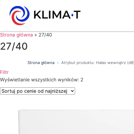
Strona główna
»
27/40
27/40
Strona główna
»
Atrybut produktu: Hałas wewnątrz (dB
Filtr
Wyszukiwanie tekstowe
Wyświetlanie wszystkich wyników: 2
Kategorie produktów
Klasa energetyczna
Moc chłodnicza (kW)
Marki
Wykończenie
Filtr