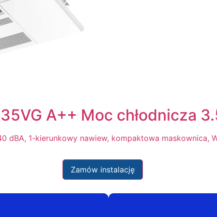
KP35VG A++ Moc chłodnicza 3
7/40 dBA, 1-kierunkowy nawiew, kompaktowa maskownica, W
Zamów instalację