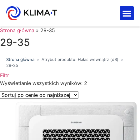
Strefa kl
Letnia Wy
Strona główna
»
29-35
29-35
Strona główna
»
Atrybut produktu: Hałas wewnątrz (dB)
»
29-35
Filtr
Wyszukiwanie tekstowe
Wyświetlanie wszystkich wyników: 2
Kategorie produktów
Klasa energetyczna
Moc chłodnicza (kW)
Marki
Wykończenie
Filtr