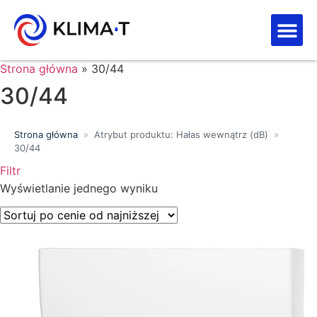
Strefa kl
Letnia Wy
Strona główna
»
30/44
30/44
Strona główna
»
Atrybut produktu: Hałas wewnątrz (dB)
»
30/44
Filtr
Wyszukiwanie tekstowe
Wyświetlanie jednego wyniku
Kategorie produktów
Klasa energetyczna
Moc chłodnicza (kW)
Marki
Wykończenie
Filtr