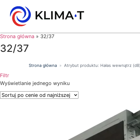
Strona główna
»
32/37
32/37
Strona główna
»
Atrybut produktu: Hałas wewnątrz (dB
Filtr
Wyszukiwanie tekstowe
Wyświetlanie jednego wyniku
Kategorie produktów
Klasa energetyczna
Moc chłodnicza (kW)
Marki
Wykończenie
Filtr