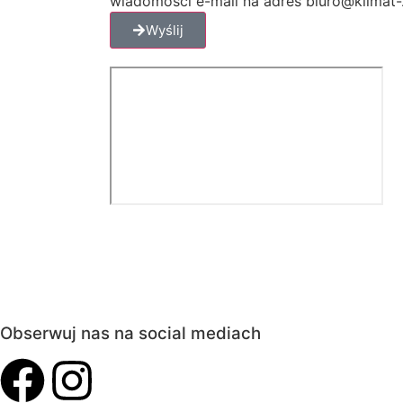
wiadomości e-mail na adres biuro@klimat-2
Wyślij
Obserwuj nas na social mediach