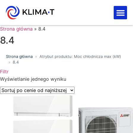
Strefa kl
Letnia Wy
Strona główna
»
8.4
8.4
Strona główna
»
Atrybut produktu: Moc chłodnicza max (kW)
»
8.4
Filtr
Wyszukiwanie tekstowe
Wyświetlanie jednego wyniku
Kategorie produktów
Klasa energetyczna
Moc chłodnicza (kW)
Marki
Wykończenie
Filtr