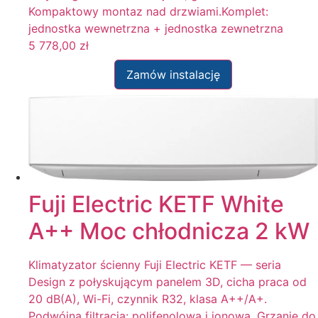
Kompaktowy montaz nad drzwiami.Komplet:
jednostka wewnetrzna + jednostka zewnetrzna
5 778,00
zł
Zamów instalację
Fuji Electric KETF White
A++ Moc chłodnicza 2 kW
Klimatyzator ścienny Fuji Electric KETF — seria
Design z połyskującym panelem 3D, cicha praca od
20 dB(A), Wi-Fi, czynnik R32, klasa A++/A+.
Podwójna filtracja: polifenolowa i jonowa. Grzanie do