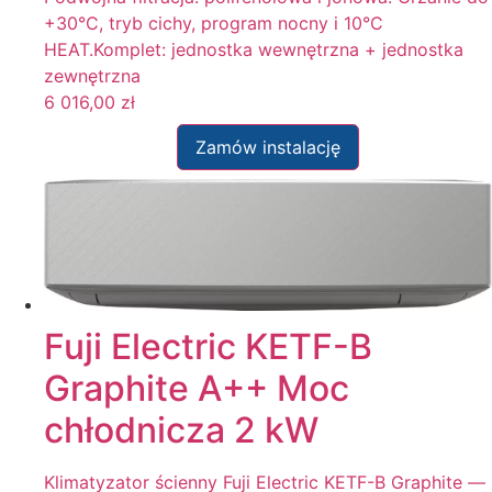
+30°C, tryb cichy, program nocny i 10°C
HEAT.Komplet: jednostka wewnętrzna + jednostka
zewnętrzna
6 016,00
zł
Zamów instalację
Fuji Electric KETF-B
Graphite A++ Moc
chłodnicza 2 kW
Klimatyzator ścienny Fuji Electric KETF-B Graphite —