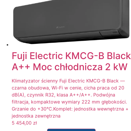
Fuji Electric KMCG-B Black
A++ Moc chłodnicza 2 kW
Klimatyzator ścienny Fuji Electric KMCG-B Black —
czarna obudowa, Wi-Fi w cenie, cicha praca od 20
dB(A), czynnik R32, klasa A++/A++. Podwójna
filtracja, kompaktowe wymiary 222 mm głębokości.
Grzanie do +30°C.Komplet: jednostka wewnętrzna +
jednostka zewnętrzna
5 454,00
zł