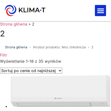
Strefa kl
Letnia Wy
Strona główna
»
2
2
Strona główna
»
Atrybut produktu: Moc chłodnicza
»
2
Filtr
Wyświetlanie 1–18 z 35 wyników
Price filter
Wyszukiwanie tekstowe
Kategorie produktów
Klasa energetyczna
Moc chłodnicza (kW)
Marki
Wykończenie
Filtr