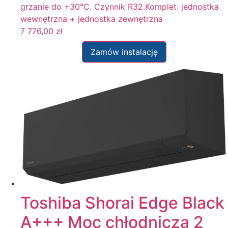
grzanie do +30°C. Czynnik R32.Komplet: jednostka
wewnętrzna + jednostka zewnętrzna
7 776,00
zł
Zamów instalację
Toshiba Shorai Edge Black
A+++ Moc chłodnicza 2