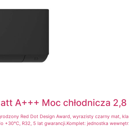
Matt A+++ Moc chłodnicza 2,8
agrodzony Red Dot Design Award, wyrazisty czarny mat, kl
 do +30°C, R32, 5 lat gwarancji.Komplet: jednostka wewnęt