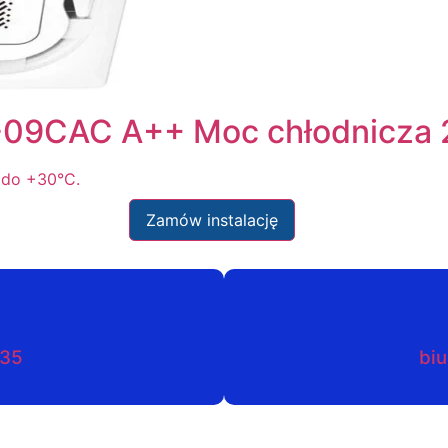
09CAC A++ Moc chłodnicza 
 do +30°C.
Zamów instalację
035
biu