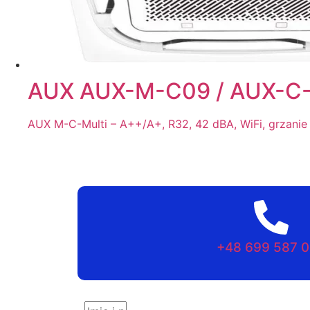
AUX AUX-M-C09 / AUX-C-
AUX M-C-Multi – A++/A+, R32, 42 dBA, WiFi, grzanie
+48 699 587 