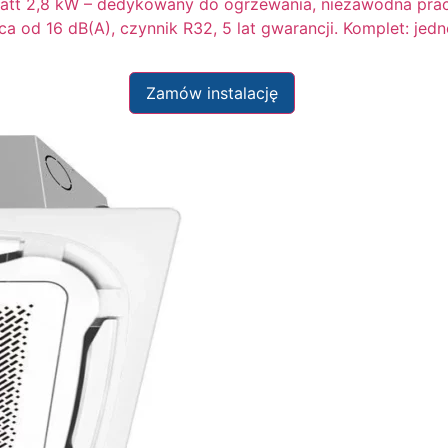
Matt 2,8 kW – dedykowany do ogrzewania, niezawodna praca
aca od 16 dB(A), czynnik R32, 5 lat gwarancji. Komplet: j
Zamów instalację