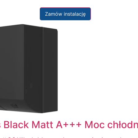
Zamów instalację
 Black Matt A+++ Moc chłodn