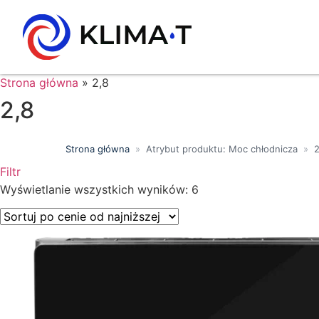
Strona główna
»
2,8
2,8
Strona główna
»
Atrybut produktu: Moc chłodnicza
»
2
Filtr
Wyświetlanie wszystkich wyników: 6
Price filter
Wyszukiwanie tekstowe
Kategorie produktów
Klasa energetyczna
Moc chłodnicza (kW)
Marki
Wykończenie