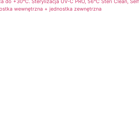
 do +30°C. Sterylizacja UV-C PRO, 56°C Steri Clean, Self
ednostka wewnętrzna + jednostka zewnętrzna