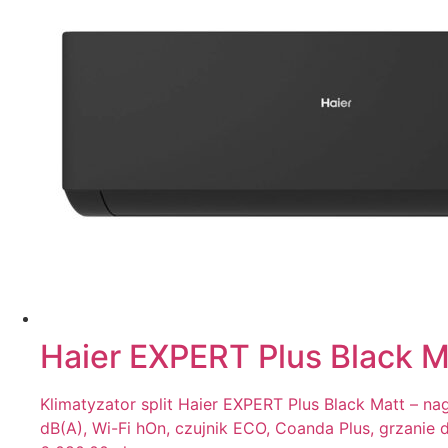
Haier EXPERT Plus Black 
Klimatyzator split Haier EXPERT Plus Black Matt – n
dB(A), Wi-Fi hOn, czujnik ECO, Coanda Plus, grzanie