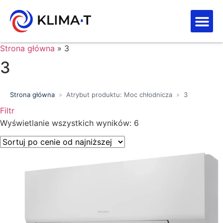
Strefa kl
Letnia Wy
Strona główna
»
3
3
Strona główna
»
Atrybut produktu: Moc chłodnicza
»
3
Filtr
Wyświetlanie wszystkich wyników: 6
Price filter
Wyszukiwanie tekstowe
Kategorie produktów
Klasa energetyczna
Moc chłodnicza (kW)
Marki
Wykończenie
Filtr