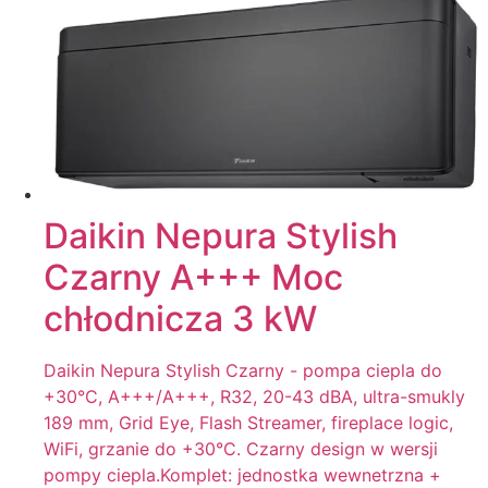
Daikin Nepura Stylish
Czarny A+++ Moc
chłodnicza 3 kW
Daikin Nepura Stylish Czarny - pompa ciepla do
+30°C, A+++/A+++, R32, 20-43 dBA, ultra-smukly
189 mm, Grid Eye, Flash Streamer, fireplace logic,
WiFi, grzanie do +30°C. Czarny design w wersji
pompy ciepla.Komplet: jednostka wewnetrzna +