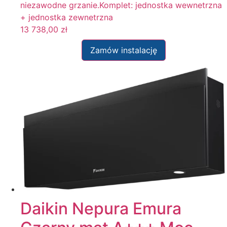
niezawodne grzanie.Komplet: jednostka wewnetrzna
+ jednostka zewnetrzna
13 738,00
zł
Zamów instalację
Daikin Nepura Emura