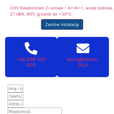
CHV Kasetonowe 2-rurowe – A+/A++, woda lodowa,
27 dBA, WiFi, grzanie do +30°C.
Zamów instalację
+48 699 587
biuro@klimat-
035
24.pl