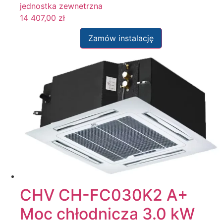
jednostka zewnetrzna
14 407,00
zł
Zamów instalację
CHV CH-FC030K2 A+
Moc chłodnicza 3.0 kW