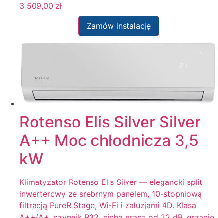
3 509,00
zł
Zamów instalację
Rotenso Elis Silver Silver
A++ Moc chłodnicza 3,5
kW
Klimatyzator Rotenso Elis Silver — elegancki split
inwerterowy ze srebrnym panelem, 10-stopniową
filtracją PureR Stage, Wi-Fi i żaluzjami 4D. Klasa
A++/A+, czynnik R32, cicha praca od 22 dB, grzanie