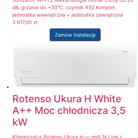
dB, grzanie do +30°C, czynnik R32.Komplet:
jednostka wewnętrzna + jednostka zewnętrzna
3 617,00
zł
Zamów instalację
Rotenso Ukura H White
A++ Moc chłodnicza 3,5
kW
Klimatyzator Rotenso Ukura H — split N-Line z