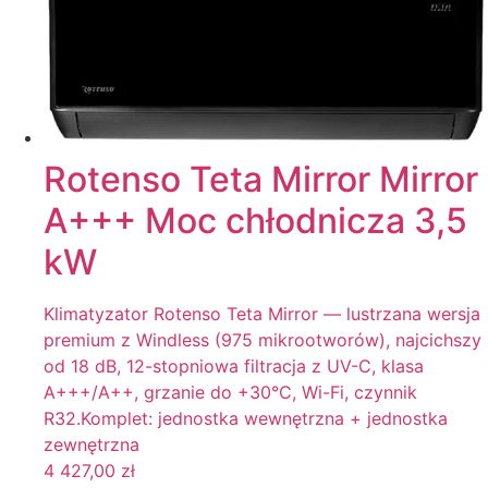
Rotenso Teta Mirror Mirror
A+++ Moc chłodnicza 3,5
kW
Klimatyzator Rotenso Teta Mirror — lustrzana wersja
premium z Windless (975 mikrootworów), najcichszy
od 18 dB, 12-stopniowa filtracja z UV-C, klasa
A+++/A++, grzanie do +30°C, Wi-Fi, czynnik
R32.Komplet: jednostka wewnętrzna + jednostka
zewnętrzna
4 427,00
zł