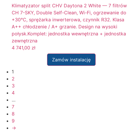
Klimatyzator split CHV Daytona 2 White — 7 filtrów
CH 7-SKY, Double Self-Clean, Wi-Fi, ogrzewanie do
+30°C, sprężarka inwerterowa, czynnik R32. Klasa
A++ chłodzenie / A+ grzanie. Design na wysoki
połysk.Komplet: jednostka wewnętrzna + jednostka
zewnętrzna
4 741,00
zł
Zamów instalację
1
2
3
4
…
7
8
9
→