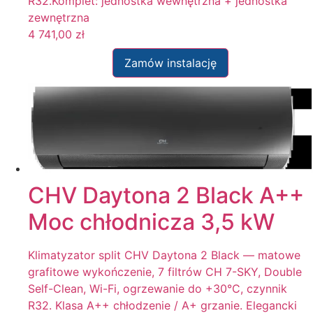
R32.Komplet: jednostka wewnętrzna + jednostka
zewnętrzna
4 741,00
zł
Zamów instalację
CHV Daytona 2 Black A++
Moc chłodnicza 3,5 kW
Klimatyzator split CHV Daytona 2 Black — matowe
grafitowe wykończenie, 7 filtrów CH 7-SKY, Double
Self-Clean, Wi-Fi, ogrzewanie do +30°C, czynnik
R32. Klasa A++ chłodzenie / A+ grzanie. Elegancki