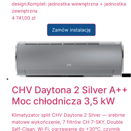
design.Komplet: jednostka wewnętrzna + jednostka
zewnętrzna
4 741,00
zł
Zamów instalację
CHV Daytona 2 Silver A++
Moc chłodnicza 3,5 kW
Klimatyzator split CHV Daytona 2 Silver — srebrne
matowe wykończenie, 7 filtrów CH 7-SKY, Double
Self-Clean, Wi-Fi, ogrzewanie do +30°C, czynnik