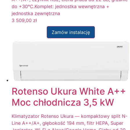
do +30°C.Komplet: jednostka wewnętrzna +
jednostka zewnętrzna
3 509,00
zł
Zamów instalację
Rotenso Ukura White A++
Moc chłodnicza 3,5 kW
Klimatyzator Rotenso Ukura — kompaktowy split N-
Line A++/A+, głębokość 194 mm, filtr HEPA, Super
Jonizator, Wi-Fi z Alexa/Google Home. Cichy od 20