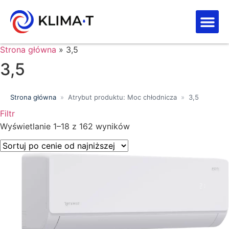
Strefa kl
Letnia Wy
Strona główna
»
3,5
3,5
Strona główna
»
Atrybut produktu: Moc chłodnicza
»
3,5
Filtr
Wyświetlanie 1–18 z 162 wyników
Price filter
Wyszukiwanie tekstowe
Kategorie produktów
Klasa energetyczna
Moc chłodnicza (kW)
Marki
Wykończenie
Filtr