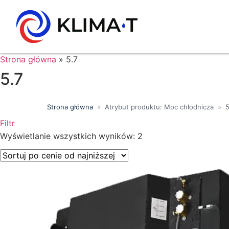
Strona główna
»
5.7
5.7
Strona główna
»
Atrybut produktu: Moc chłodnicza
»
5
Filtr
Wyszukiwanie tekstowe
Wyświetlanie wszystkich wyników: 2
Kategorie produktów
Klasa energetyczna
Moc chłodnicza (kW)
Marki
Wykończenie
Filtr