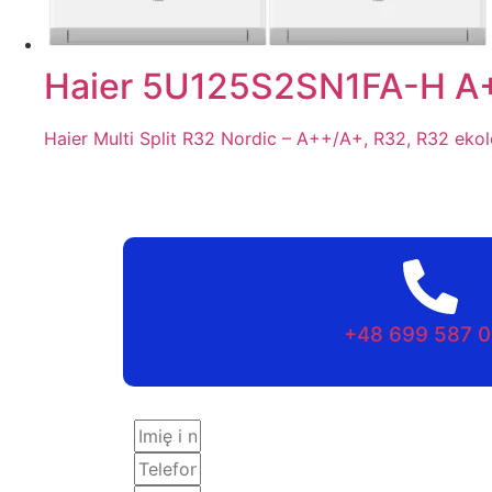
Haier 5U125S2SN1FA-H A+
Haier Multi Split R32 Nordic – A++/A+, R32, R32 eko
+48 699 587 