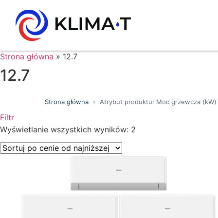
Strona główna
»
12.7
12.7
Strona główna
»
Atrybut produktu: Moc grzewcza (kW)
Filtr
Wyszukiwanie tekstowe
Wyświetlanie wszystkich wyników: 2
Kategorie produktów
Klasa energetyczna
Moc chłodnicza (kW)
Marki
Wykończenie
Filtr