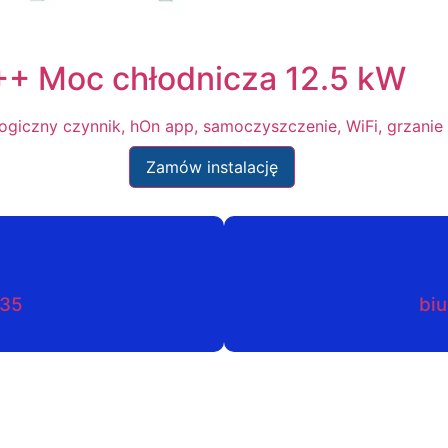
+ Moc chłodnicza 12.5 kW
logiczny czynnik, hOn app, samoczyszczenie, WiFi, grzani
Zamów instalację
035
biu