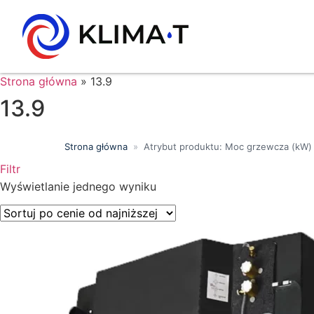
Strona główna
»
13.9
13.9
Strona główna
»
Atrybut produktu: Moc grzewcza (kW)
Filtr
Wyszukiwanie tekstowe
Wyświetlanie jednego wyniku
Kategorie produktów
Klasa energetyczna
Moc chłodnicza (kW)
Marki
Wykończenie
Filtr