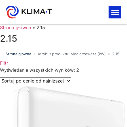
Strefa kl
Letnia Wy
Strona główna
»
2.15
2.15
Strona główna
»
Atrybut produktu: Moc grzewcza (kW)
»
2.15
Filtr
Wyszukiwanie tekstowe
Wyświetlanie wszystkich wyników: 2
Kategorie produktów
Klasa energetyczna
Moc chłodnicza (kW)
Marki
Wykończenie
Filtr