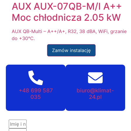
AUX AUX-07QB-M/I A++
Moc chłodnicza 2.05 kW
AUX QB-Multi – A++/A+, R32, 38 dBA, WiFi, grzanie
do +30°C.
Zamów instalację
+48 699 587
biuro@klimat-
035
24.pl