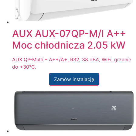
AUX AUX-07QP-M/I A++
Moc chłodnicza 2.05 kW
AUX QP-Multi – A++/A+, R32, 38 dBA, WiFi, grzanie
do +30°C.
Zamów instalację