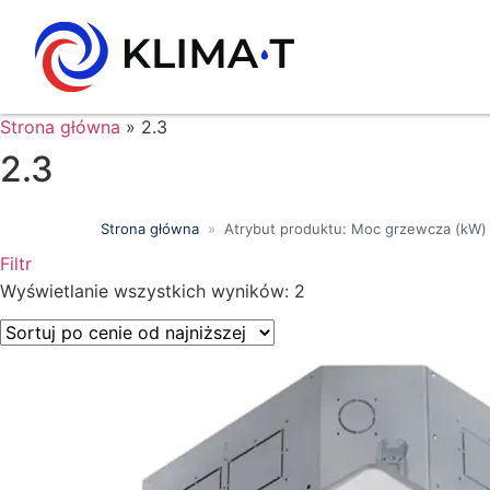
Strona główna
»
2.3
2.3
Strona główna
»
Atrybut produktu: Moc grzewcza (kW)
Filtr
Wyszukiwanie tekstowe
Wyświetlanie wszystkich wyników: 2
Kategorie produktów
Klasa energetyczna
Moc chłodnicza (kW)
Marki
Wykończenie
Filtr