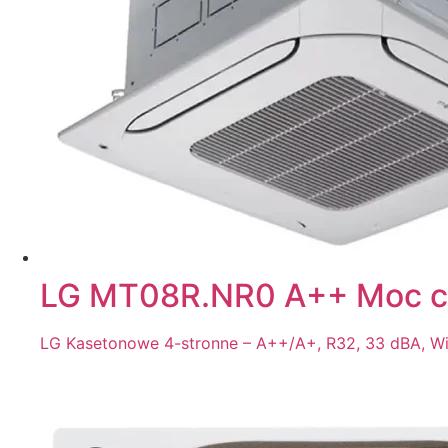
LG MT08R.NR0 A++ Moc ch
LG Kasetonowe 4-stronne – A++/A+, R32, 33 dBA, WiF