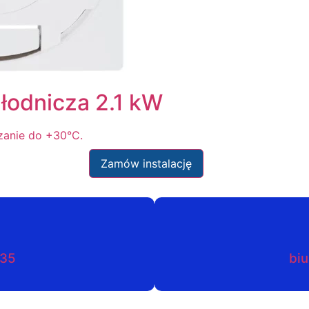
łodnicza 2.1 kW
rzanie do +30°C.
Zamów instalację
035
biu