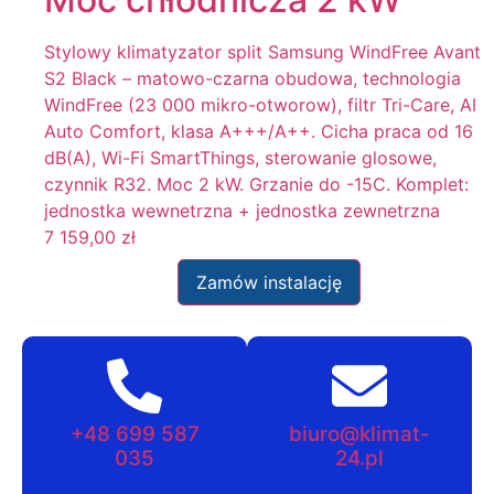
Stylowy klimatyzator split Samsung WindFree Avant
S2 Black – matowo-czarna obudowa, technologia
WindFree (23 000 mikro-otworow), filtr Tri-Care, AI
Auto Comfort, klasa A+++/A++. Cicha praca od 16
dB(A), Wi-Fi SmartThings, sterowanie glosowe,
czynnik R32. Moc 2 kW. Grzanie do -15C. Komplet:
jednostka wewnetrzna + jednostka zewnetrzna
7 159,00
zł
Zamów instalację
+48 699 587
biuro@klimat-
035
24.pl