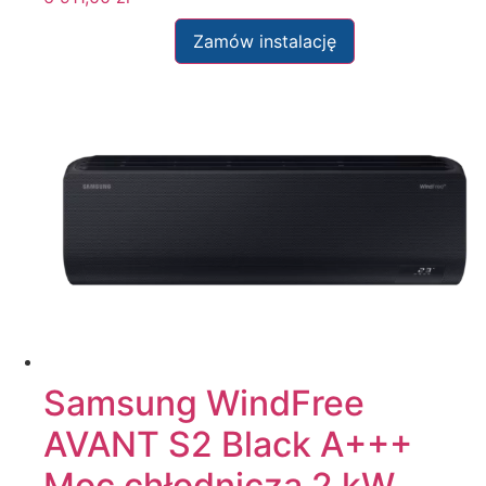
Zamów instalację
Samsung WindFree
AVANT S2 Black A+++
Moc chłodnicza 2 kW