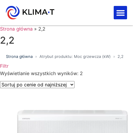
Strefa kl
Letnia Wy
Strona główna
»
2,2
2,2
Strona główna
»
Atrybut produktu: Moc grzewcza (kW)
»
2,2
Filtr
Wyświetlanie wszystkich wyników: 2
Price filter
Wyszukiwanie tekstowe
Kategorie produktów
Klasa energetyczna
Moc chłodnicza (kW)
Marki
Wykończenie
Filtr