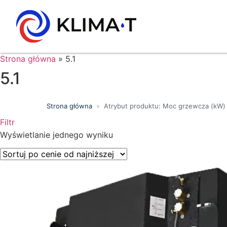
Strona główna
»
5.1
5.1
Strona główna
»
Atrybut produktu: Moc grzewcza (kW)
Filtr
Wyszukiwanie tekstowe
Wyświetlanie jednego wyniku
Kategorie produktów
Klasa energetyczna
Moc chłodnicza (kW)
Marki
Wykończenie
Filtr