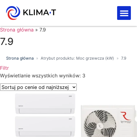
Strefa kl
Letnia Wy
Strona główna
»
7.9
7.9
Strona główna
»
Atrybut produktu: Moc grzewcza (kW)
»
7.9
Filtr
Wyszukiwanie tekstowe
Wyświetlanie wszystkich wyników: 3
Kategorie produktów
Klasa energetyczna
Moc chłodnicza (kW)
Marki
Wykończenie
Filtr