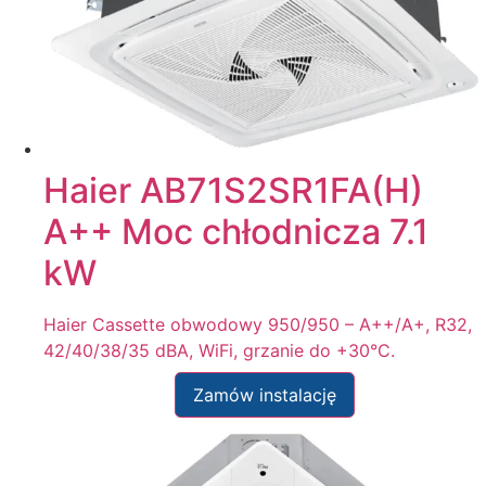
Haier AB71S2SR1FA(H)
A++ Moc chłodnicza 7.1
kW
Haier Cassette obwodowy 950/950 – A++/A+, R32,
42/40/38/35 dBA, WiFi, grzanie do +30°C.
Zamów instalację