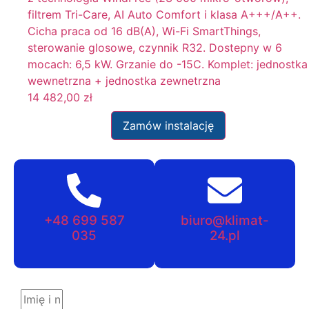
filtrem Tri-Care, AI Auto Comfort i klasa A+++/A++.
Cicha praca od 16 dB(A), Wi-Fi SmartThings,
sterowanie glosowe, czynnik R32. Dostepny w 6
mocach: 6,5 kW. Grzanie do -15C. Komplet: jednostka
wewnetrzna + jednostka zewnetrzna
14 482,00
zł
Zamów instalację
+48 699 587
biuro@klimat-
035
24.pl