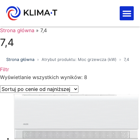
Strefa kl
Letnia Wy
Strona główna
»
7,4
7,4
Strona główna
»
Atrybut produktu: Moc grzewcza (kW)
»
7,4
Filtr
Wyświetlanie wszystkich wyników: 8
Price filter
Wyszukiwanie tekstowe
Kategorie produktów
Klasa energetyczna
Moc chłodnicza (kW)
Marki
Wykończenie
Filtr