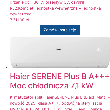
grzanie do +30°C, przepływ 3D, czynnik
R32.Komplet: jednostka wewnętrzna + jednostka
zewnętrzna
7 711,00
zł
Zamów instalację
Haier SERENE Plus B A+++
Moc chłodnicza 7,1 kW
Klimatyzator split Haier SERENE Plus B (Black Matt) –
nowość 2025, klasa A+++, podwójna sterylizacja
UV-C Plus (UVA+UVB), 56°C Steri Clean, Coanda