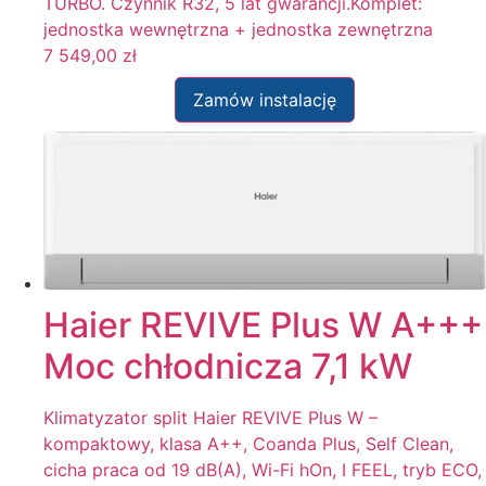
TURBO. Czynnik R32, 5 lat gwarancji.Komplet:
jednostka wewnętrzna + jednostka zewnętrzna
7 549,00
zł
Zamów instalację
Haier REVIVE Plus W A+++
Moc chłodnicza 7,1 kW
Klimatyzator split Haier REVIVE Plus W –
kompaktowy, klasa A++, Coanda Plus, Self Clean,
cicha praca od 19 dB(A), Wi-Fi hOn, I FEEL, tryb ECO,