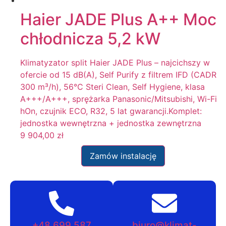
Haier JADE Plus A++ Moc
chłodnicza 5,2 kW
Klimatyzator split Haier JADE Plus – najcichszy w
ofercie od 15 dB(A), Self Purify z filtrem IFD (CADR
300 m³/h), 56°C Steri Clean, Self Hygiene, klasa
A+++/A+++, sprężarka Panasonic/Mitsubishi, Wi-Fi
hOn, czujnik ECO, R32, 5 lat gwarancji.Komplet:
jednostka wewnętrzna + jednostka zewnętrzna
9 904,00
zł
Zamów instalację
+48 699 587
biuro@klimat-