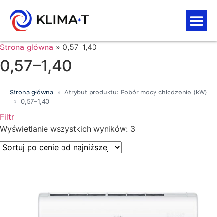
Strefa kl
Letnia Wy
Strona główna
»
0,57–1,40
0,57–1,40
Strona główna
»
Atrybut produktu: Pobór mocy chłodzenie (kW)
»
0,57–1,40
Filtr
Wyświetlanie wszystkich wyników: 3
Price filter
Wyszukiwanie tekstowe
Kategorie produktów
Klasa energetyczna
Moc chłodnicza (kW)
Marki
Wykończenie