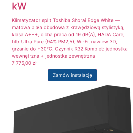
kW
Klimatyzator split Toshiba Shorai Edge White —
matowa biała obudowa z krawędziową stylistyką,
klasa A+++, cicha praca od 19 dB(A), HADA Care,
filtr Ultra Pure (94% PM2,5), Wi-Fi, nawiew 3D,
grzanie do +30°C. Czynnik R32.Komplet: jednostka
wewnętrzna + jednostka zewnętrzna
7 776,00
zł
Zamów instalację