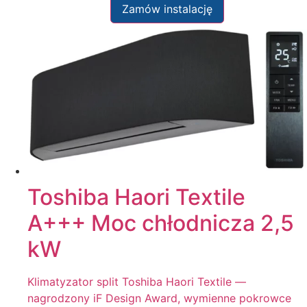
Zamów instalację
Toshiba Haori Textile
A+++ Moc chłodnicza 2,5
kW
Klimatyzator split Toshiba Haori Textile —
nagrodzony iF Design Award, wymienne pokrowce