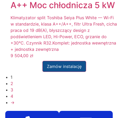
A++ Moc chłodnicza 5 kW
Klimatyzator split Toshiba Seiya Plus White — Wi-Fi
w standardzie, klasa A++/A++, filtr Ultra Fresh, cicha
praca od 19 dB(A), błyszczący design z
podświetleniem LED, Hi-Power, ECO, grzanie do
+30°C. Czynnik R32.Komplet: jednostka wewnętrzna
+ jednostka zewnętrzna
9 504,00
zł
Zamów instalację
1
2
3
4
→