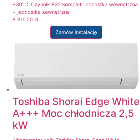
+30°C. Czynnik R32.Komplet: jednostka wewnętrzna
+ jednostka zewnętrzna
8 316,00
zł
Zamów instalację
Toshiba Shorai Edge White
A+++ Moc chłodnicza 2,5
kW
Klimatyzator split Toshiba Shorai Edge White —