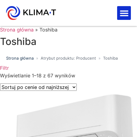
Strefa kl
Letnia Wy
Strona główna
»
Toshiba
Toshiba
Strona główna
»
Atrybut produktu: Producent
»
Toshiba
Filtr
Wyświetlanie 1–18 z 67 wyników
Price filter
Wyszukiwanie tekstowe
Kategorie produktów
Klasa energetyczna
Moc chłodnicza (kW)
Marki
Wykończenie
Filtr