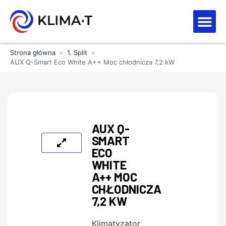
Strefa kl
Letnia Wy
Strona główna
»
1. Split
»
AUX Q-Smart Eco White A++ Moc chłodnicza 7,2 kW
AUX Q-
SMART
ECO
WHITE
A++ MOC
CHŁODNICZA
7,2 KW
Klimatyzator