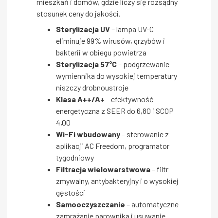
mieszkań i domów, gdzie liczy się rozsądny
stosunek ceny do jakości.
Sterylizacja UV
– lampa UV-C
eliminuje 99% wirusów, grzybów i
bakterii w obiegu powietrza
Sterylizacja 57°C
– podgrzewanie
wymiennika do wysokiej temperatury
niszczy drobnoustroje
Klasa A++/A+
– efektywność
energetyczna z SEER do 6,80 i SCOP
4,00
Wi-Fi wbudowany
– sterowanie z
aplikacji AC Freedom, programator
tygodniowy
Filtracja wielowarstwowa
– filtr
zmywalny, antybakteryjny i o wysokiej
gęstości
Samooczyszczanie
– automatyczne
zamrażanie parownika i usuwanie