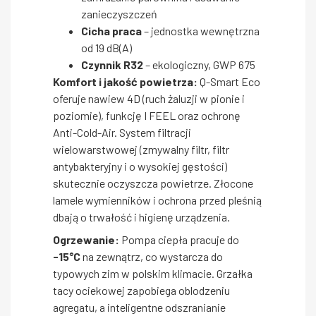
zanieczyszczeń
Cicha praca
– jednostka wewnętrzna
od 19 dB(A)
Czynnik R32
– ekologiczny, GWP 675
Komfort i jakość powietrza:
Q-Smart Eco
oferuje nawiew 4D (ruch żaluzji w pionie i
poziomie), funkcję I FEEL oraz ochronę
Anti-Cold-Air. System filtracji
wielowarstwowej (zmywalny filtr, filtr
antybakteryjny i o wysokiej gęstości)
skutecznie oczyszcza powietrze. Złocone
lamele wymienników i ochrona przed pleśnią
dbają o trwałość i higienę urządzenia.
Ogrzewanie:
Pompa ciepła pracuje do
-15°C
na zewnątrz, co wystarcza do
typowych zim w polskim klimacie. Grzałka
tacy ociekowej zapobiega oblodzeniu
agregatu, a inteligentne odszranianie