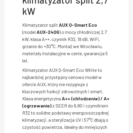
kW
Klimatyzator split
AUX Q-Smart Eco
(model
AUX-24QG
) o mocy chłodniczej 2,7
kW, klasa A++, czynnik R32, 19 dB, WiFi,
grzanie do +30°C. Montaż we Wrocławiu,
materiały instalacyjne w cenie, gwarancja 5
lat.
Klimatyzator AUX Q-Smart Eco White to
najbardziej przystępny cenowo model w
ofercie AUX, który nie rezygnuje z
kluczowych funkcji zdrowotnych i smart.
Klasa energetyczna
A++ (chłodzenie) / A+
(ogrzewanie)
z SEER do 6,80 i czynnikiem
R32 to solidne podstawy energooszczędnej
klimatyzacji, a sterylizacja UV i 57°C dbają o
czystość powietrza. Idealny do mniejszych