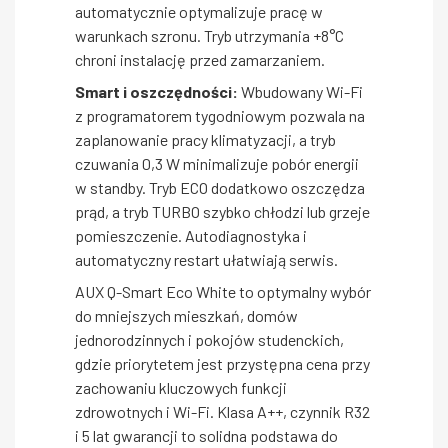
automatycznie optymalizuje pracę w
warunkach szronu. Tryb utrzymania +8°C
chroni instalację przed zamarzaniem.
Smart i oszczędności:
Wbudowany Wi-Fi
z programatorem tygodniowym pozwala na
zaplanowanie pracy klimatyzacji, a tryb
czuwania 0,3 W minimalizuje pobór energii
w standby. Tryb ECO dodatkowo oszczędza
prąd, a tryb TURBO szybko chłodzi lub grzeje
pomieszczenie. Autodiagnostyka i
automatyczny restart ułatwiają serwis.
AUX Q-Smart Eco White to optymalny wybór
do mniejszych mieszkań, domów
jednorodzinnych i pokojów studenckich,
gdzie priorytetem jest przystępna cena przy
zachowaniu kluczowych funkcji
zdrowotnych i Wi-Fi. Klasa A++, czynnik R32
i 5 lat gwarancji to solidna podstawa do