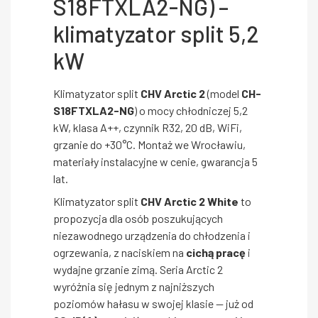
S18FTXLA2-NG) –
klimatyzator split 5,2
kW
Klimatyzator split
CHV Arctic 2
(model
CH-
S18FTXLA2-NG
) o mocy chłodniczej 5,2
kW, klasa A++, czynnik R32, 20 dB, WiFi,
grzanie do +30°C. Montaż we Wrocławiu,
materiały instalacyjne w cenie, gwarancja 5
lat.
Klimatyzator split
CHV Arctic 2 White
to
propozycja dla osób poszukujących
niezawodnego urządzenia do chłodzenia i
ogrzewania, z naciskiem na
cichą pracę
i
wydajne grzanie zimą. Seria Arctic 2
wyróżnia się jednym z najniższych
poziomów hałasu w swojej klasie — już od