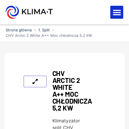
Strefa kl
Letnia Wy
Strona główna
»
1. Split
»
CHV Arctic 2 White A++ Moc chłodnicza 5,2 kW
CHV
ARCTIC 2
WHITE
A++ MOC
CHŁODNICZA
5,2 KW
Klimatyzator
split CHV