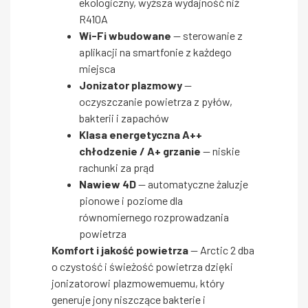
ekologiczny, wyższa wydajność niż
R410A
Wi-Fi wbudowane
— sterowanie z
aplikacji na smartfonie z każdego
miejsca
Jonizator plazmowy
—
oczyszczanie powietrza z pyłów,
bakterii i zapachów
Klasa energetyczna A++
chłodzenie / A+ grzanie
— niskie
rachunki za prąd
Nawiew 4D
— automatyczne żaluzje
pionowe i poziome dla
równomiernego rozprowadzania
powietrza
Komfort i jakość powietrza
— Arctic 2 dba
o czystość i świeżość powietrza dzięki
jonizatorowi plazmowemuemu, który
generuje jony niszczące bakterie i