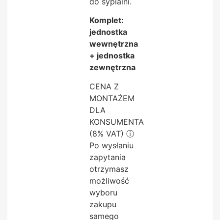
do sypialni.
Komplet:
jednostka
wewnętrzna
+ jednostka
zewnętrzna
CENA Z
MONTAŻEM
DLA
KONSUMENTA
(8% VAT)
ⓘ
Po wysłaniu
zapytania
otrzymasz
możliwość
wyboru
zakupu
samego