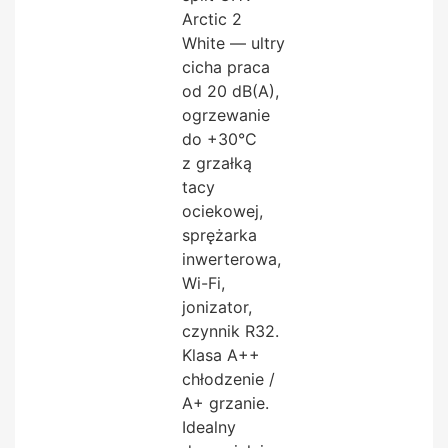
Arctic 2
White — ultry
cicha praca
od 20 dB(A),
ogrzewanie
do +30°C
z grzałką
tacy
ociekowej,
sprężarka
inwerterowa,
Wi-Fi,
jonizator,
czynnik R32.
Klasa A++
chłodzenie /
A+ grzanie.
Idealny