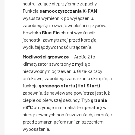
neutralizujące nieprzyjemne zapachy.
Funkcja
samooczyszczania X-FAN
wysusza wymiennik po wyłączeniu,
zapobiegając rozwojowi pleśni i grzybów.
Powłoka
Blue Fin
chroni wymiennik
jednostki zewnętrznej przed korozją,
wydłużając żywotność urządzenia.
Możliwości grzewcze
— Arctic 2 to
klimatyzator stworzony z myślą o
niezawodnym ogrzewaniu. Grzałka tacy
ociekowej zapobiega zamarzaniu skroplin, a
funkcja
gorącego startu (Hot Start)
zapewnia, że nawiewane powietrze jest już
ciepłe od pierwszej sekundy. Tryb
grzania
+8°C
utrzymuje minimalną temperaturę w
nieogrzewanych pomieszczeniach, chroniąc
przed zamarznięciem rur i zniszczeniem
wyposażenia.