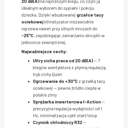
20 dB(A)
na najniższym biegu, co czyni ją
idealnym wyborem do sypialni i pokoju
dziecka. Dzięki wbudowanej
grzałce tacy
ociekowej
klimatyzator niezawodnie
ogrzewa nawet przy silnych mrozach do
-25°C
, zapobiegając zamarzaniu skroplin w
jednostce zewnętrznej.
Najważniejsze cechy:
Ultry cicha praca od 20 dB(A)
— 7
biegów wentylatora z płynną regulacją,
tryb cichy Quiet
Ogrzewanie do +30°C
z grzałką tacy
ociekowej — pewne źródło ciepła w
polskie zimy
Sprężarka inwerterowa I-Action
—
precyzyjna regulacja wydajności od 1
Hz, minimalizacja cykli start/stop
Czynnik chłodniczy R32
—