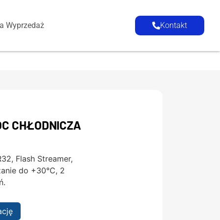
ia Wyprzedaż
Kontakt
MOC CHŁODNICZA
32, Flash Streamer,
zanie do +30°C, 2
ń.
ację