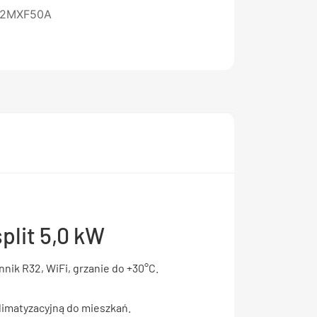
-2MXF50A
plit 5,0 kW
ynnik R32, WiFi, grzanie do +30°C.
limatyzacyjną do mieszkań.