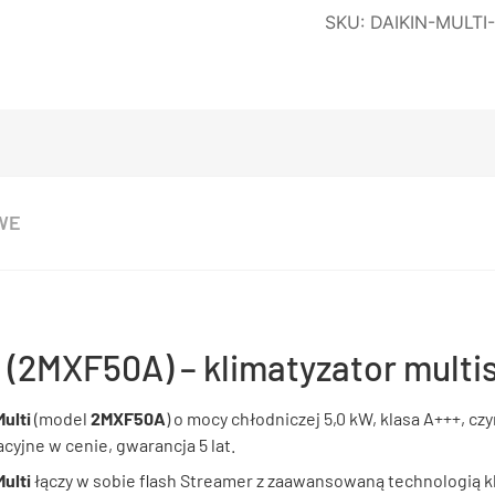
SKU:
DAIKIN-MULTI
WE
i (2MXF50A) – klimatyzator multis
Multi
(model
2MXF50A
) o mocy chłodniczej 5,0 kW, klasa A+++, cz
cyjne w cenie, gwarancja 5 lat.
Multi
łączy w sobie flash Streamer z zaawansowaną technologią k