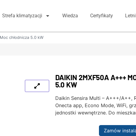
Strefa klimatyzacji
Wiedza
Certyfikaty
Letn
Moc chłodnicza 5.0 kW
DAIKIN 2MXF50A A+++ 
5.0 KW
Daikin Sensira Multi – A+++/A++, R
Onecta app, Econo Mode, WiFi, gr
jednostki wewnętrzne. Do mieszka
Zamów instal