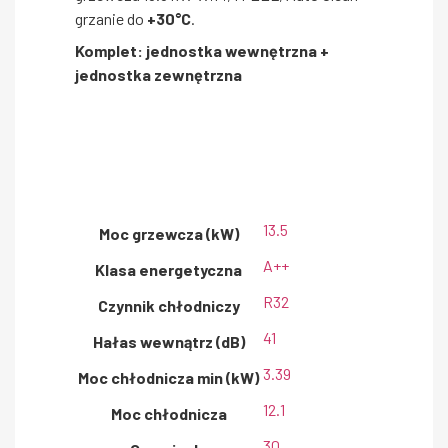
grzanie do
+30°C
.
Komplet: jednostka wewnętrzna +
jednostka zewnętrzna
13.5
Moc grzewcza (kW)
A++
Klasa energetyczna
R32
Czynnik chłodniczy
41
Hałas wewnątrz (dB)
3.39
Moc chłodnicza min (kW)
12.1
Moc chłodnicza
30