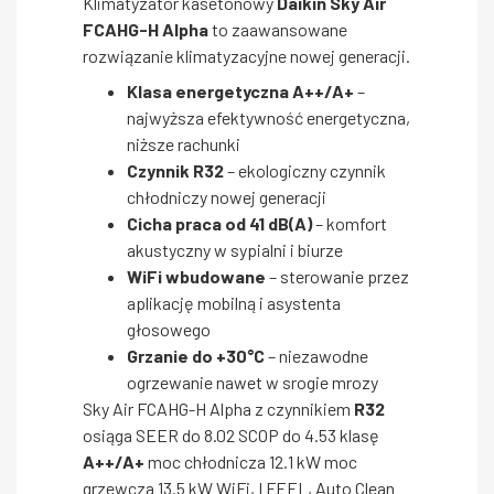
Klimatyzator kasetonowy
Daikin Sky Air
FCAHG-H Alpha
to zaawansowane
rozwiązanie klimatyzacyjne nowej generacji.
Klasa energetyczna A++/A+
–
najwyższa efektywność energetyczna,
niższe rachunki
Czynnik R32
– ekologiczny czynnik
chłodniczy nowej generacji
Cicha praca od 41 dB(A)
– komfort
akustyczny w sypialni i biurze
WiFi wbudowane
– sterowanie przez
aplikację mobilną i asystenta
głosowego
Grzanie do +30°C
– niezawodne
ogrzewanie nawet w srogie mrozy
Sky Air FCAHG-H Alpha z czynnikiem
R32
osiąga SEER do 8.02 SCOP do 4.53 klasę
A++/A+
moc chłodnicza 12.1 kW moc
grzewcza 13.5 kW WiFi, I FEEL, Auto Clean