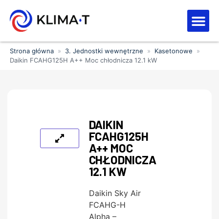
Strefa kl
Letnia Wy
Strona główna
»
3. Jednostki wewnętrzne
»
Kasetonowe
»
Daikin FCAHG125H A++ Moc chłodnicza 12.1 kW
DAIKIN
FCAHG125H
A++ MOC
CHŁODNICZA
12.1 KW
Daikin Sky Air
FCAHG-H
Alpha –