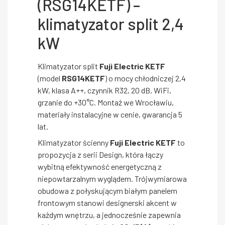
(RSG14KETF) –
klimatyzator split 2,4
kW
Klimatyzator split
Fuji Electric KETF
(model
RSG14KETF
) o mocy chłodniczej 2,4
kW, klasa A++, czynnik R32, 20 dB, WiFi,
grzanie do +30°C. Montaż we Wrocławiu,
materiały instalacyjne w cenie, gwarancja 5
lat.
Klimatyzator ścienny
Fuji Electric KETF
to
propozycja z serii Design, która łączy
wybitną efektywność energetyczną z
niepowtarzalnym wyglądem. Trójwymiarowa
obudowa z połyskującym białym panelem
frontowym stanowi designerski akcent w
każdym wnętrzu, a jednocześnie zapewnia