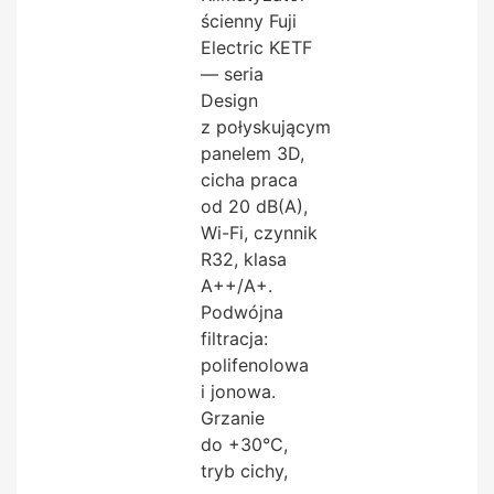
ścienny Fuji
Electric KETF
— seria
Design
z połyskującym
panelem 3D,
cicha praca
od 20 dB(A),
Wi-Fi, czynnik
R32, klasa
A++/A+.
Podwójna
filtracja:
polifenolowa
i jonowa.
Grzanie
do +30°C,
tryb cichy,