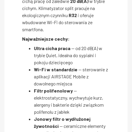
cichą pracę od zaledwie
20 dB(A)
w trybie
cichym. Klimatyzator split pracuje na
ekologicznym czynniku
R32
i oferuje
wbudowane Wi-Fi do sterowania ze
smartfona.
Najważniejsze cechy:
Ultra cicha praca
— od 20 dB(A) w
trybie Quiet, idealna do sypialni i
pokoju dziecięcego
Wi-Fi w standardzie
— sterowanie z
aplikacji AIRSTAGE Mobile z
dowolnego miejsca
Filtr polifenolowy
—
elektrostatyczny, wychwytuje kurz,
alergeny i bakterie dzięki związkom
polifenolu z jabłek
Jonowy filtr o wydłużonej
żywotności
— ceramiczne elementy