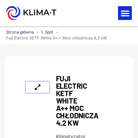
Strefa kl
Letnia Wy
Strona główna
»
1. Split
»
Fuji Electric KETF White A++ Moc chłodnicza 4,2 kW
FUJI
ELECTRIC
KETF
WHITE
A++ MOC
CHŁODNICZA
4,2 KW
Klimatyzator