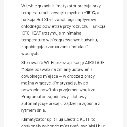
W trybie grzania klimatyzator pracuje przy
temperaturach zewnętrznych do
-15°C
, a
funkcja Hot Start zapobiega napływowi
chłodnego powietrza przy rozruchu. Funkcja
10°C HEAT utrzymuje minimalną
temperaturę w nieogrzewanym budynku,
zapobiegając zamarzaniu instalacji
wodnych.
Sterowanie Wi-Fi przez aplikację AIRSTAGE
Mobile pozwala na zmianę ustawień z
dowolnego miejsca — w drodze z pracy
można włączyć klimatyzację, by po
powrocie powitało przyjemne wnętrze.
Programator tygodniowy i dobowy
automatyzuje pracę urządzenia zgodnie z
rytmem dnia.
Klimatyzator split Fuji Electric KETF to
doskonały wybór do mieszkań, sypialni i biur