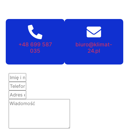
+48 699 587
biuro@klimat-
035
24.pl