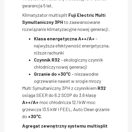
gwarancja 5 lat.
Klimatyzator multisplit
Fuji Electric Multi
Symultaniczny 3PH
to zaawansowane
rozwiązanie klimatyzacyjne nowej generacji.
Klasa energetyczna A++/A+
–
najwyższa efektywność energetyczna,
niższe rachunki
Czynnik R32
– ekologiczny czynnik
chłodniczy nowej generacji
Grzanie do +30°C
– niezawodne
ogrzewanie nawet w srogie mrozy
Multi Symultaniczny 3PH z czynnikiem
R32
osiąga SEER do 6.2 SCOP do 3.6 klasę
A++/A+
moc chłodnicza 12.1 kW moc
grzewcza 13.5 kW I FEEL, Auto Clean grzanie
do
+30°C
.
Agregat zewnętrzny systemu multisplit