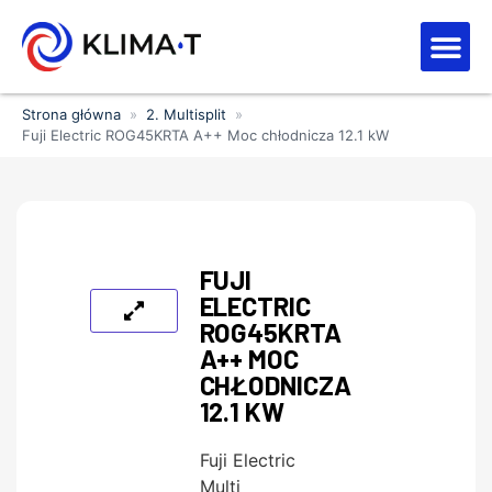
Strefa kl
Letnia Wy
Strona główna
»
2. Multisplit
»
Fuji Electric ROG45KRTA A++ Moc chłodnicza 12.1 kW
FUJI
ELECTRIC
ROG45KRTA
A++ MOC
CHŁODNICZA
12.1 KW
Fuji Electric
Multi