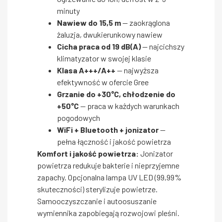
minuty
Nawiew do 15,5 m
— zaokrąglona
żaluzja, dwukierunkowy nawiew
Cicha praca od 19 dB(A)
— najcichszy
klimatyzator w swojej klasie
Klasa A+++/A++
— najwyższa
efektywność w ofercie Gree
Grzanie do +30°C, chłodzenie do
+50°C
— praca w każdych warunkach
pogodowych
WiFi + Bluetooth + jonizator
—
pełna łączność i jakość powietrza
Komfort i jakość powietrza:
Jonizator
powietrza redukuje bakterie i nieprzyjemne
zapachy. Opcjonalna lampa UV LED (99,99%
skuteczności) sterylizuje powietrze.
Samooczyszczanie i autoosuszanie
wymiennika zapobiegają rozwojowi pleśni.