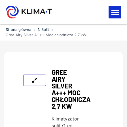
Strefa kl
Letnia Wy
Strona główna
»
1. Split
»
Gree Airy Silver A+++ Moc chłodnicza 2,7 kW
GREE
AIRY
SILVER
A+++ MOC
CHŁODNICZA
2,7 KW
Klimatyzator
split Gree