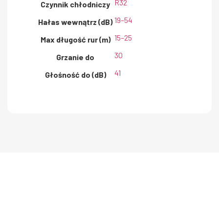
R32
Czynnik chłodniczy
19–54
Hałas wewnątrz (dB)
15–25
Max długość rur (m)
30
Grzanie do
41
Głośność do (dB)