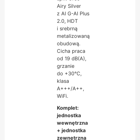
Airy Silver
z AI G-AI Plus
2.0, HDT
i srebrną
metalizowaną
obudową.
Cicha praca
od 19 dB(A),
grzanie
do +30°C,
klasa
A+++/A++,
WiFi.
Komplet:
jednostka
wewnętrzna
+ jednostka
zewnętrzna