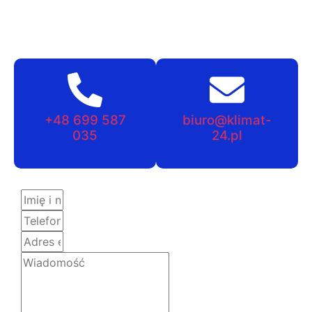
+48 699 587
biuro@klimat-
035
24.pl