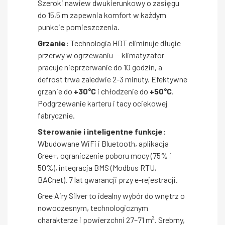
Szeroki nawiew dwukierunkowy o zasięgu
do 15,5 m zapewnia komfort w każdym
punkcie pomieszczenia.
Grzanie:
Technologia HDT eliminuje długie
przerwy w ogrzewaniu — klimatyzator
pracuje nieprzerwanie do 10 godzin, a
defrost trwa zaledwie 2-3 minuty. Efektywne
grzanie do
+30°C
i chłodzenie do
+50°C
.
Podgrzewanie karteru i tacy ociekowej
fabrycznie.
Sterowanie i inteligentne funkcje:
Wbudowane WiFi i Bluetooth, aplikacja
Gree+, ograniczenie poboru mocy (75% i
50%), integracja BMS (Modbus RTU,
BACnet). 7 lat gwarancji przy e-rejestracji.
Gree Airy Silver to idealny wybór do wnętrz o
nowoczesnym, technologicznym
charakterze i powierzchni 27–71 m². Srebrny,