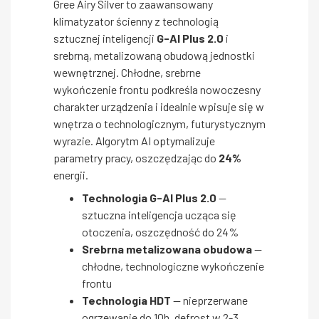
Gree Airy Silver to zaawansowany
klimatyzator ścienny z technologią
sztucznej inteligencji
G-AI Plus 2.0
i
srebrną, metalizowaną obudową jednostki
wewnętrznej. Chłodne, srebrne
wykończenie frontu podkreśla nowoczesny
charakter urządzenia i idealnie wpisuje się w
wnętrza o technologicznym, futurystycznym
wyrazie. Algorytm AI optymalizuje
parametry pracy, oszczędzając do
24%
energii.
Technologia G-AI Plus 2.0
—
sztuczna inteligencja ucząca się
otoczenia, oszczędność do 24%
Srebrna metalizowana obudowa
—
chłodne, technologiczne wykończenie
frontu
Technologia HDT
— nieprzerwane
ogrzewanie do 10h, defrost w 2-3