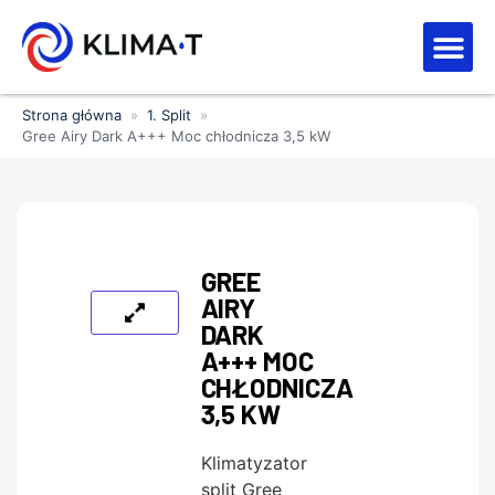
Strefa kl
Letnia Wy
Strona główna
»
1. Split
»
Gree Airy Dark A+++ Moc chłodnicza 3,5 kW
GREE
AIRY
DARK
A+++ MOC
CHŁODNICZA
3,5 KW
Klimatyzator
split Gree