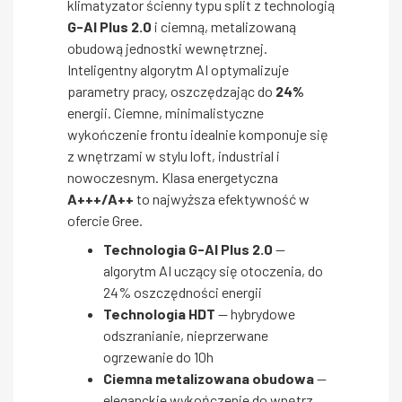
klimatyzator ścienny typu split z technologią
G-AI Plus 2.0
i ciemną, metalizowaną
obudową jednostki wewnętrznej.
Inteligentny algorytm AI optymalizuje
parametry pracy, oszczędzając do
24%
energii. Ciemne, minimalistyczne
wykończenie frontu idealnie komponuje się
z wnętrzami w stylu loft, industrial i
nowoczesnym. Klasa energetyczna
A+++/A++
to najwyższa efektywność w
ofercie Gree.
Technologia G-AI Plus 2.0
—
algorytm AI uczący się otoczenia, do
24% oszczędności energii
Technologia HDT
— hybrydowe
odszranianie, nieprzerwane
ogrzewanie do 10h
Ciemna metalizowana obudowa
—
eleganckie wykończenie do wnętrz