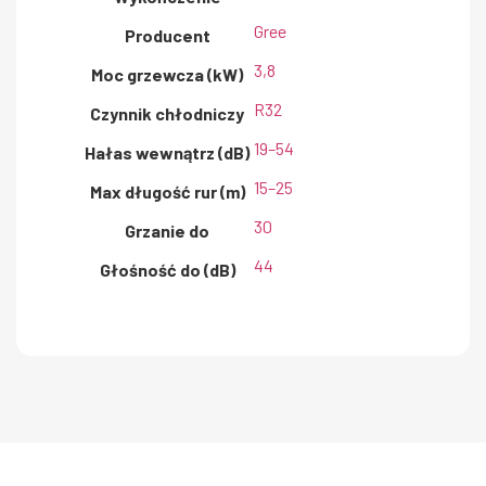
Gree
Producent
3,8
Moc grzewcza (kW)
R32
Czynnik chłodniczy
19–54
Hałas wewnątrz (dB)
15–25
Max długość rur (m)
30
Grzanie do
44
Głośność do (dB)