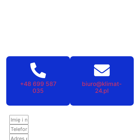
+48 699 587
biuro@klimat-
035
24.pl