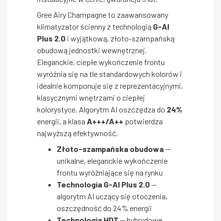
Gree Airy Champagne to zaawansowany
klimatyzator ścienny z technologią
G-AI
Plus 2.0
i wyjątkową, złoto-szampańską
obudową jednostki wewnętrznej.
Eleganckie, ciepłe wykończenie frontu
wyróżnia się na tle standardowych kolorów i
idealnie komponuje się z reprezentacyjnymi,
klasycznymi wnętrzami o ciepłej
kolorystyce. Algorytm AI oszczędza do
24%
energii, a klasa
A+++/A++
potwierdza
najwyższą efektywność.
Złoto-szampańska obudowa
—
unikalne, eleganckie wykończenie
frontu wyróżniające się na rynku
Technologia G-AI Plus 2.0
—
algorytm AI uczący się otoczenia,
oszczędność do 24% energii
Technologia HDT
— hybrydowe