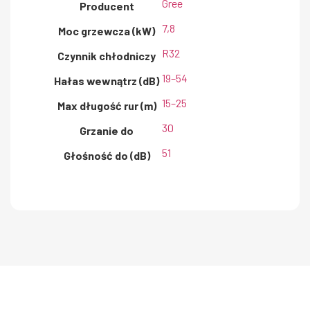
Gree
Producent
7,8
Moc grzewcza (kW)
R32
Czynnik chłodniczy
19–54
Hałas wewnątrz (dB)
15–25
Max długość rur (m)
30
Grzanie do
51
Głośność do (dB)