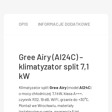
OPIS
INFORMACJE DODATKOWE
Gree Airy (AI24C) –
klimatyzator split 7,1
kW
Klimatyzator split
Gree Airy
(model
AI24C
)
o mocy chłodniczej 7,1 kW, klasa A+++,
czynnik R32, 19 dB, WiFi, grzanie do +30°C.
Montaż we Wrocławiu, materiały
instalacyjne w cenie, gwarancja 5 lat.