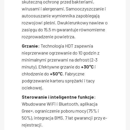
skuteczną ochronę przed bakteriami,
wirusami i alergenami. Samooczyszczanie i
autoosuszanie wymiennika zapobiegają
rozwojowi pleśni. Dwukierunkowy nawiew o
zasięgu do 15,5 m gwarantuje równomierne
rozprowadzenie powietrza.
Grzanie:
Technologia HDT zapewnia
nieprzerwane ogrzewanie do 10 godzin z
minimalnymi przerwami na defrost (2-3
minuty). Efektywne grzanie do
+30°C
i
chłodzenie do
+50°C
. Fabryczne
podgrzewanie karteru sprężarki i tacy
ociekowej.
Sterowanie i inteligentne funkcje:
Wbudowane WiFi i Bluetooth, aplikacja
Gree+, ograniczenie poboru mocy (75% i
50%), integracja BMS. 7 lat gwarancji przy e-
rejestracji.