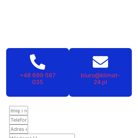
+48 699 587
biuro@klimat-
035
24.pl