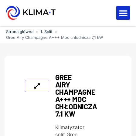
Strefa kl
Letnia Wy
Strona główna
»
1. Split
»
Gree Airy Champagne A+++ Moc chłodnicza 7,1 kW
GREE
AIRY
CHAMPAGNE
A+++ MOC
CHŁODNICZA
7,1 KW
Klimatyzator
split Gree