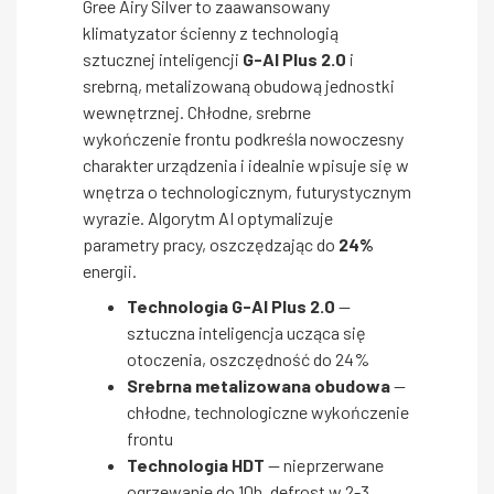
Gree Airy Silver to zaawansowany
klimatyzator ścienny z technologią
sztucznej inteligencji
G-AI Plus 2.0
i
srebrną, metalizowaną obudową jednostki
wewnętrznej. Chłodne, srebrne
wykończenie frontu podkreśla nowoczesny
charakter urządzenia i idealnie wpisuje się w
wnętrza o technologicznym, futurystycznym
wyrazie. Algorytm AI optymalizuje
parametry pracy, oszczędzając do
24%
energii.
Technologia G-AI Plus 2.0
—
sztuczna inteligencja ucząca się
otoczenia, oszczędność do 24%
Srebrna metalizowana obudowa
—
chłodne, technologiczne wykończenie
frontu
Technologia HDT
— nieprzerwane
ogrzewanie do 10h, defrost w 2-3