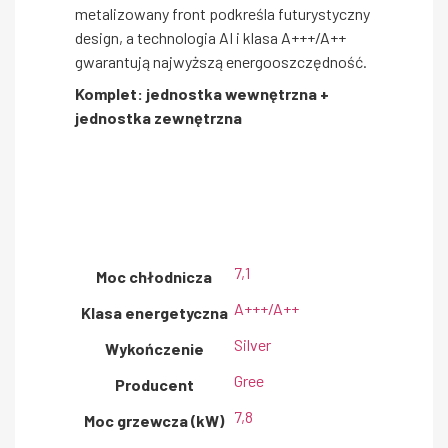
metalizowany front podkreśla futurystyczny
design, a technologia AI i klasa A+++/A++
gwarantują najwyższą energooszczędność.
Komplet: jednostka wewnętrzna +
jednostka zewnętrzna
7,1
Moc chłodnicza
A+++/A++
Klasa energetyczna
Silver
Wykończenie
Gree
Producent
7,8
Moc grzewcza (kW)