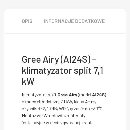
OPIS
INFORMACJE DODATKOWE
Gree Airy (AI24S) –
klimatyzator split 7,1
kW
Klimatyzator split
Gree Airy
(model
AI24S
)
o mocy chłodniczej 7,1 kW, klasa A+++,
czynnik R32, 19 dB, WiFi, grzanie do +30°C.
Montaż we Wrocławiu, materiały
instalacyjne w cenie, gwarancja 5 lat.