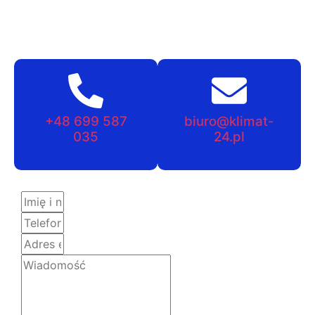
+48 699 587
biuro@klimat-
035
24.pl