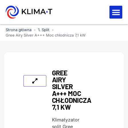
Strefa kl
Letnia Wy
Strona główna
»
1. Split
»
Gree Airy Silver A+++ Moc chłodnicza 7,1 kW
GREE
AIRY
SILVER
A+++ MOC
CHŁODNICZA
7,1 KW
Klimatyzator
split Gree