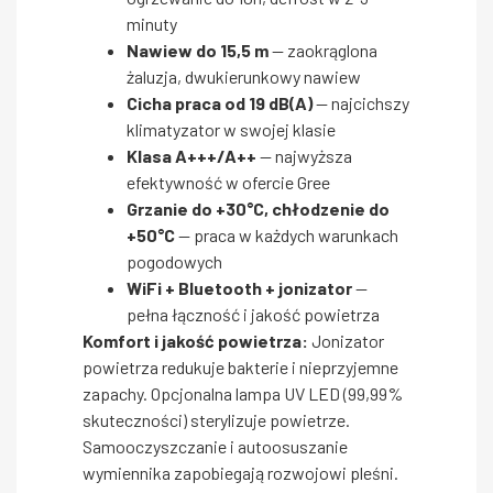
minuty
Nawiew do 15,5 m
— zaokrąglona
żaluzja, dwukierunkowy nawiew
Cicha praca od 19 dB(A)
— najcichszy
klimatyzator w swojej klasie
Klasa A+++/A++
— najwyższa
efektywność w ofercie Gree
Grzanie do +30°C, chłodzenie do
+50°C
— praca w każdych warunkach
pogodowych
WiFi + Bluetooth + jonizator
—
pełna łączność i jakość powietrza
Komfort i jakość powietrza:
Jonizator
powietrza redukuje bakterie i nieprzyjemne
zapachy. Opcjonalna lampa UV LED (99,99%
skuteczności) sterylizuje powietrze.
Samooczyszczanie i autoosuszanie
wymiennika zapobiegają rozwojowi pleśni.