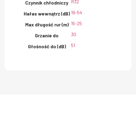
R32
Czynnik chłodniczy
19–54
Hałas wewnątrz (dB)
15–25
Max długość rur (m)
30
Grzanie do
51
Głośność do (dB)