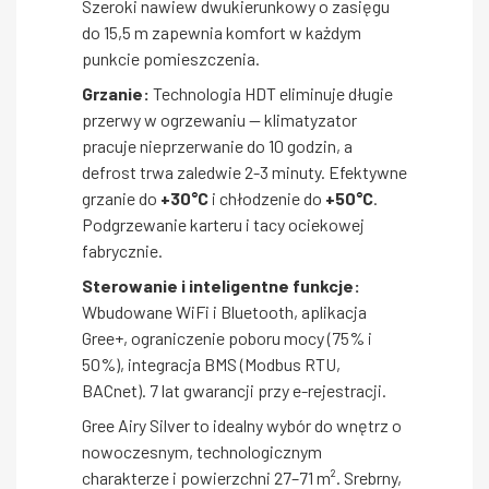
Szeroki nawiew dwukierunkowy o zasięgu
do 15,5 m zapewnia komfort w każdym
punkcie pomieszczenia.
Grzanie:
Technologia HDT eliminuje długie
przerwy w ogrzewaniu — klimatyzator
pracuje nieprzerwanie do 10 godzin, a
defrost trwa zaledwie 2-3 minuty. Efektywne
grzanie do
+30°C
i chłodzenie do
+50°C
.
Podgrzewanie karteru i tacy ociekowej
fabrycznie.
Sterowanie i inteligentne funkcje:
Wbudowane WiFi i Bluetooth, aplikacja
Gree+, ograniczenie poboru mocy (75% i
50%), integracja BMS (Modbus RTU,
BACnet). 7 lat gwarancji przy e-rejestracji.
Gree Airy Silver to idealny wybór do wnętrz o
nowoczesnym, technologicznym
charakterze i powierzchni 27–71 m². Srebrny,