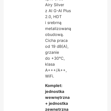
Airy Silver
z AI G-AI Plus
2.0, HDT
i srebrną
metalizowaną
obudową.
Cicha praca
od 19 dB(A),
grzanie
do +30°C,
klasa
A+++/A++,
WiFi.
Komplet:
jednostka
wewnętrzna
+ jednostka
zewnętrzna