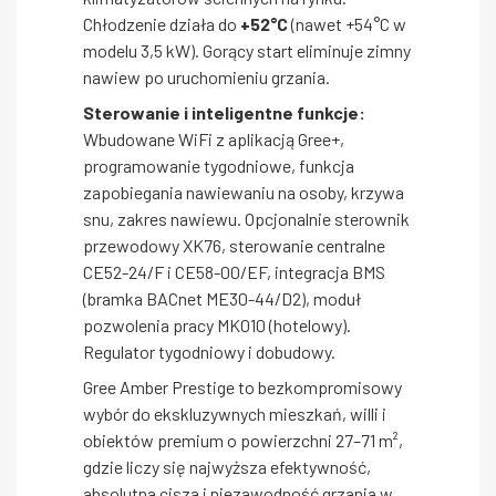
Chłodzenie działa do
+52°C
(nawet +54°C w
modelu 3,5 kW). Gorący start eliminuje zimny
nawiew po uruchomieniu grzania.
Sterowanie i inteligentne funkcje:
Wbudowane WiFi z aplikacją Gree+,
programowanie tygodniowe, funkcja
zapobiegania nawiewaniu na osoby, krzywa
snu, zakres nawiewu. Opcjonalnie sterownik
przewodowy XK76, sterowanie centralne
CE52-24/F i CE58-00/EF, integracja BMS
(bramka BACnet ME30-44/D2), moduł
pozwolenia pracy MK010 (hotelowy).
Regulator tygodniowy i dobudowy.
Gree Amber Prestige to bezkompromisowy
wybór do ekskluzywnych mieszkań, willi i
obiektów premium o powierzchni 27–71 m²,
gdzie liczy się najwyższa efektywność,
absolutna cisza i niezawodność grzania w