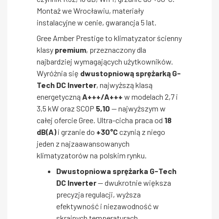
Montaż we Wrocławiu, materiały
instalacyjne w cenie, gwarancja 5 lat.
Gree Amber Prestige to klimatyzator ścienny
klasy
premium
, przeznaczony dla
najbardziej wymagających użytkowników.
Wyróżnia się
dwustopniową sprężarką G-
Tech DC Inverter
, najwyższą klasą
energetyczną
A+++/A+++
w modelach 2,7 i
3,5 kW oraz SCOP
5,10
— najwyższym w
całej ofercie Gree. Ultra-cicha praca od
18
dB(A)
i grzanie do
+30°C
czynią z niego
jeden z najzaawansowanych
klimatyzatorów na polskim rynku.
Dwustopniowa sprężarka G-Tech
DC Inverter
— dwukrotnie większa
precyzja regulacji, wyższa
efektywność i niezawodność w
skrajnych temperaturach