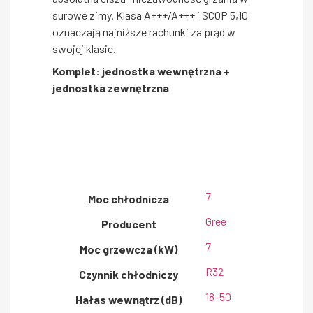
surowe zimy. Klasa A+++/A+++ i SCOP 5,10
oznaczają najniższe rachunki za prąd w
swojej klasie.
Komplet: jednostka wewnętrzna +
jednostka zewnętrzna
7
Moc chłodnicza
Gree
Producent
7
Moc grzewcza (kW)
R32
Czynnik chłodniczy
18–50
Hałas wewnątrz (dB)