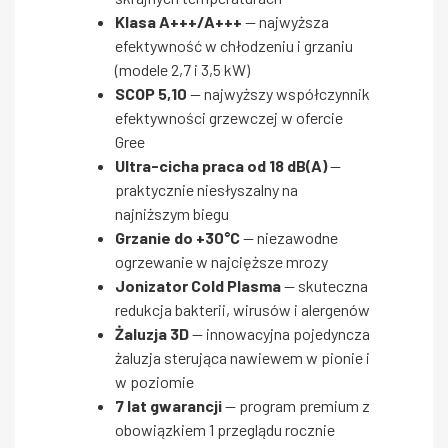
Klasa A+++/A+++
— najwyższa
efektywność w chłodzeniu i grzaniu
(modele 2,7 i 3,5 kW)
SCOP 5,10
— najwyższy współczynnik
efektywności grzewczej w ofercie
Gree
Ultra-cicha praca od 18 dB(A)
—
praktycznie niesłyszalny na
najniższym biegu
Grzanie do +30°C
— niezawodne
ogrzewanie w najcięższe mrozy
Jonizator Cold Plasma
— skuteczna
redukcja bakterii, wirusów i alergenów
Żaluzja 3D
— innowacyjna pojedyncza
żaluzja sterująca nawiewem w pionie i
w poziomie
7 lat gwarancji
— program premium z
obowiązkiem 1 przeglądu rocznie