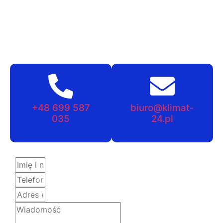
+48 699 587
biuro@klimat-
035
24.pl