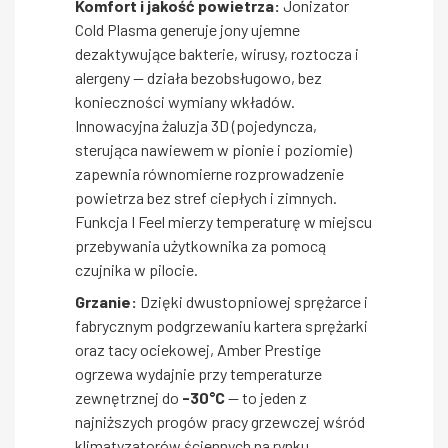
Komfort i jakość powietrza:
Jonizator
Cold Plasma generuje jony ujemne
dezaktywujące bakterie, wirusy, roztocza i
alergeny — działa bezobsługowo, bez
konieczności wymiany wkładów.
Innowacyjna żaluzja 3D (pojedyncza,
sterująca nawiewem w pionie i poziomie)
zapewnia równomierne rozprowadzenie
powietrza bez stref ciepłych i zimnych.
Funkcja I Feel mierzy temperaturę w miejscu
przebywania użytkownika za pomocą
czujnika w pilocie.
Grzanie:
Dzięki dwustopniowej sprężarce i
fabrycznym podgrzewaniu kartera sprężarki
oraz tacy ociekowej, Amber Prestige
ogrzewa wydajnie przy temperaturze
zewnętrznej do
-30°C
— to jeden z
najniższych progów pracy grzewczej wśród
klimatyzatorów ściennych na rynku.