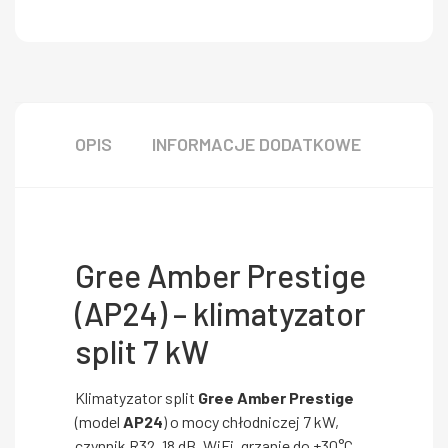
OPIS
INFORMACJE DODATKOWE
Gree Amber Prestige
(AP24) – klimatyzator
split 7 kW
Klimatyzator split
Gree Amber Prestige
(model
AP24
) o mocy chłodniczej 7 kW,
czynnik R32, 18 dB, WiFi, grzanie do +30°C.