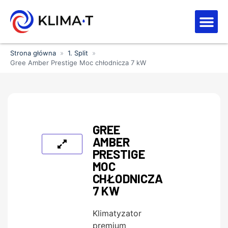
Strefa kl
Letnia Wy
Strona główna
»
1. Split
»
Gree Amber Prestige Moc chłodnicza 7 kW
GREE
AMBER
PRESTIGE
MOC
CHŁODNICZA
7 KW
Klimatyzator
premium