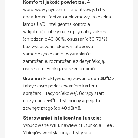
Komfort i jakość powietrza:
4-
warstwowy system: filtr siatkowy, filtry
dodatkowe, jonizator plazmowy i szczelna
lampa UVC. Inteligentna kontrola
wilgotności utrzymuje optymalny zakres
(chłodzenie 40-80%, osuszanie 30-70%)
bez wysuszania skóry. 4-etapowe
samooczyszczanie: wykraplanie,
zamrożenie, rozmrożenie z dezynfekcją,
osuszenie. Funkcja suszenia ubrań.
Grzanie:
Efektywne ogrzewanie do
+30°C
z
fabrycznym podgrzewaniem karteru
sprężarki i tacy ociekowej. Gorący start,
utrzymanie +8°C i tryb nocny agregatu
zewnętrznego (do 40 dB(A)).
Sterowanie i inteligentne funkcje:
Wbudowane WiFi, nawiew 3D, funkcja I Feel,
7 biegów wentylatora, 3 tryby snu.