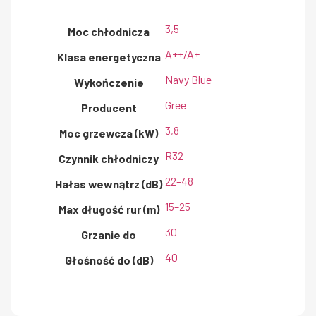
3,5
Moc chłodnicza
A++/A+
Klasa energetyczna
Navy Blue
Wykończenie
Gree
Producent
3,8
Moc grzewcza (kW)
R32
Czynnik chłodniczy
22–48
Hałas wewnątrz (dB)
15–25
Max długość rur (m)
30
Grzanie do
40
Głośność do (dB)