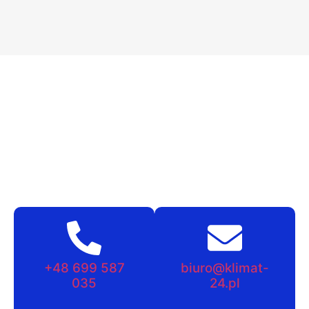
+48 699 587
biuro@klimat-
035
24.pl