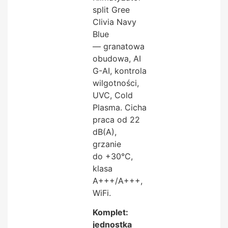
split Gree
Clivia Navy
Blue
— granatowa
obudowa, AI
G-AI, kontrola
wilgotności,
UVC, Cold
Plasma. Cicha
praca od 22
dB(A),
grzanie
do +30°C,
klasa
A+++/A+++,
WiFi.
Komplet:
jednostka