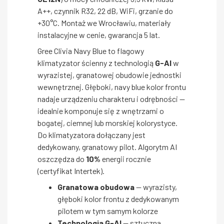
A++, czynnik R32, 22 dB, WiFi, grzanie do
+30°C. Montaż we Wrocławiu, materiały
instalacyjne w cenie, gwarancja 5 lat.
Gree Clivia Navy Blue to flagowy
klimatyzator ścienny z technologią
G-AI
w
wyrazistej, granatowej obudowie jednostki
wewnętrznej. Głęboki, navy blue kolor frontu
nadaje urządzeniu charakteru i odrębności —
idealnie komponuje się z wnętrzami o
bogatej, ciemnej lub morskiej kolorystyce.
Do klimatyzatora dołączany jest
dedykowany, granatowy pilot. Algorytm AI
oszczędza do
10%
energii rocznie
(certyfikat Intertek).
Granatowa obudowa
— wyrazisty,
głęboki kolor frontu z dedykowanym
pilotem w tym samym kolorze
Technologia G-AI
— sztuczna