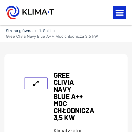
Strefa kl
Letnia Wy
Strona główna
»
1. Split
»
Gree Clivia Navy Blue A++ Moc chłodnicza 3,5 kW
GREE
CLIVIA
NAVY
BLUE A++
MOC
CHŁODNICZA
3,5 KW
Klimatyzator