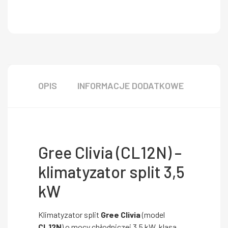
OPIS
INFORMACJE DODATKOWE
Gree Clivia (CL12N) –
klimatyzator split 3,5
kW
Klimatyzator split
Gree Clivia
(model
CL12N
) o mocy chłodniczej 3,5 kW, klasa