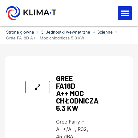
Strefa kl
Letnia Wy
Strona główna
»
3. Jednostki wewnętrzne
»
Ścienne
»
Gree FA18D A++ Moc chłodnicza 5.3 kW
GREE
FA18D
A++ MOC
CHŁODNICZA
5.3 KW
Gree Fairy –
A++/A+, R32,
45 dBA,