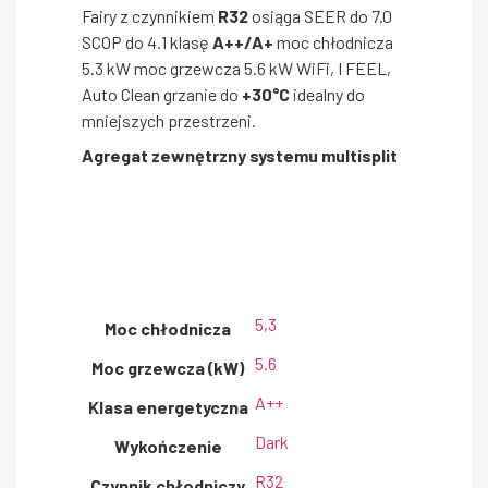
Fairy z czynnikiem
R32
osiąga SEER do 7.0
SCOP do 4.1 klasę
A++/A+
moc chłodnicza
5.3 kW moc grzewcza 5.6 kW WiFi, I FEEL,
Auto Clean grzanie do
+30°C
idealny do
mniejszych przestrzeni.
Agregat zewnętrzny systemu multisplit
5,3
Moc chłodnicza
5.6
Moc grzewcza (kW)
A++
Klasa energetyczna
Dark
Wykończenie
R32
Czynnik chłodniczy