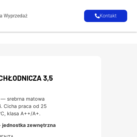
ia Wyprzedaż
Kontakt
 CHŁODNICZA 3,5
er — srebrna matowa
i. Cicha praca od 25
°C, klasa A++/A+.
+ jednostka zewnętrzna
MENTA