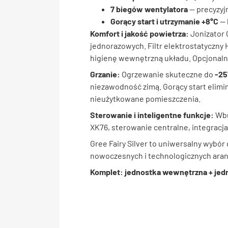
7 biegów wentylatora
— precyzyj
Gorący start i utrzymanie +8°C
— 
Komfort i jakość powietrza:
Jonizator 
jednorazowych. Filtr elektrostatyczny 
higienę wewnętrzną układu. Opcjonalni
Grzanie:
Ogrzewanie skuteczne do
-25
niezawodność zimą. Gorący start elim
nieużytkowane pomieszczenia.
Sterowanie i inteligentne funkcje:
Wbu
XK76, sterowanie centralne, integracja
Gree Fairy Silver to uniwersalny wybó
nowoczesnych i technologicznych aranż
Komplet: jednostka wewnętrzna + jed