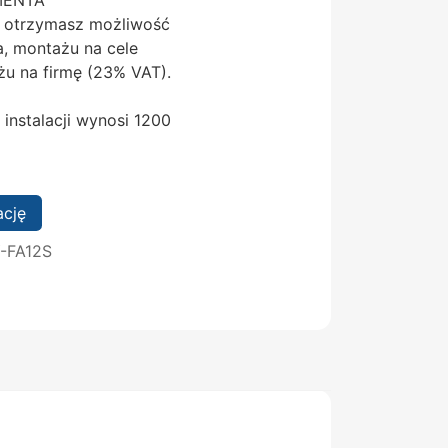
a otrzymasz możliwość
, montażu na cele
u na firmę (23% VAT).
nstalacji wynosi 1200
ację
-FA12S