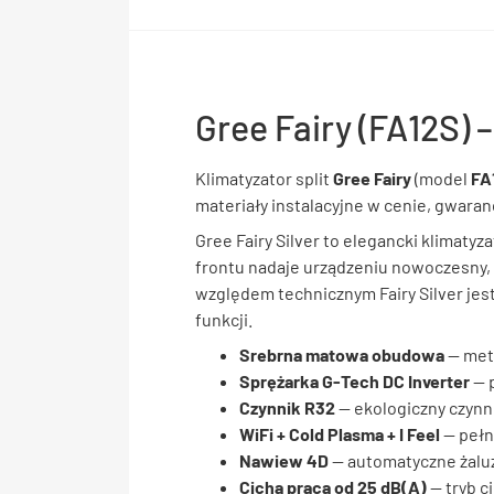
Gree Fairy (FA12S) –
Klimatyzator split
Gree Fairy
(model
FA
materiały instalacyjne w cenie, gwarancj
Gree Fairy Silver to elegancki klimaty
frontu nadaje urządzeniu nowoczesny, 
względem technicznym Fairy Silver jest
funkcji.
Srebrna matowa obudowa
— met
Sprężarka G-Tech DC Inverter
— 
Czynnik R32
— ekologiczny czynn
WiFi + Cold Plasma + I Feel
— pełne
Nawiew 4D
— automatyczne żalu
Cicha praca od 25 dB(A)
— tryb ci