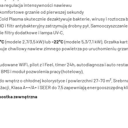
na regulacja intensywności nawiewu
komfortowe grzanie od pierwszej sekundy
Cold Plasma skutecznie dezaktywuje bakterie, wirusy i roztocza 
HD i filtr antybakteryjny zatrzymują drobny pył. Samooczyszczani
e filtry dodatkowe i lampa UV-C.
°C
(modele 2,7/3,5 kW) lub
-22°C
(modele 5,3/7,1 kW). Grzałka kar
inuje chwilowy nawiew zimnego powietrza po uruchomieniu grzani
dowane WiFi, pilot z I Feel, timer 24h, autodiagnoza i auto res
 BMS i moduł pozwolenia pracy (hotelowy).
r do wnętrz o chłodnej kolorystyce i powierzchni 27–70 m². Sreb
acji. Klasa A++/A+ i SEER do 7,5 zapewniają energooszczędną kli
nostka zewnętrzna