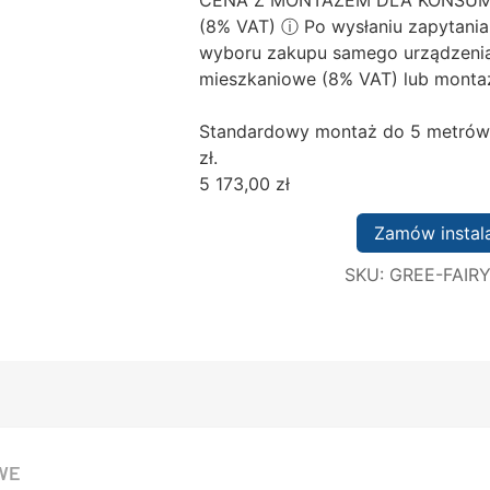
(8% VAT)
ⓘ
Po wysłaniu zapytani
wyboru zakupu samego urządzenia
mieszkaniowe (8% VAT) lub montaż
Standardowy montaż do 5 metrów i
zł.
5 173,00
zł
Zamów instal
SKU:
GREE-FAIRY
WE