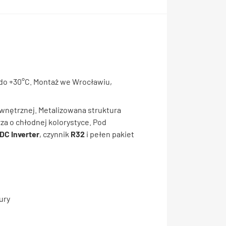
e do +30°C. Montaż we Wrocławiu,
ewnętrznej. Metalizowana struktura
za o chłodnej kolorystyce. Pod
DC Inverter
, czynnik
R32
i pełen pakiet
ury