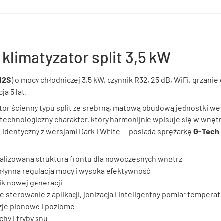
 klimatyzator split 3,5 kW
12S
) o mocy chłodniczej 3,5 kW, czynnik R32, 25 dB, WiFi, grzani
a 5 lat.
zator ścienny typu split ze srebrną, matową obudową jednostki w
technologiczny charakter, który harmonijnie wpisuje się w wnętr
 identyczny z wersjami Dark i White — posiada sprężarkę
G-Tech 
alizowana struktura frontu dla nowoczesnych wnętrz
płynna regulacja mocy i wysoka efektywność
ik nowej generacji
 sterowanie z aplikacji, jonizacja i inteligentny pomiar temperat
zje pionowe i poziome
chy i tryby snu