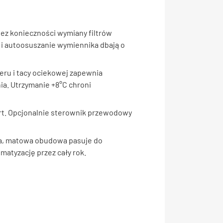
bez konieczności wymiany filtrów
e i autoosuszanie wymiennika dbają o
teru i tacy ociekowej zapewnia
a. Utrzymanie +8°C chroni
tart. Opcjonalnie sterownik przewodowy
rna, matowa obudowa pasuje do
matyzację przez cały rok.