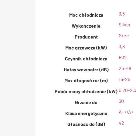
3,5
Moc chłodnicza
Silver
Wykończenie
Gree
Producent
3,8
Moc grzewcza (kW)
R32
Czynnik chłodniczy
25–48
Hałas wewnątrz (dB)
15–25
Max długość rur (m)
0,70–2,
Pobór mocy chłodzenie (kW)
30
Grzanie do
A++/A+
Klasa energetyczna
42
Głośność do (dB)