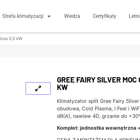
Strefa klimatyzacji
Wiedza
Certyfikaty
Letn
nicza 3,5 kW
GREE FAIRY SILVER MOC
KW
Klimatyzator split Gree Fairy Silv
obudowa, Cold Plasma, I Feel i WiF
dB(A), nawiew 4D, grzanie do +30
Komplet: jednostka wewnętrzna 
CENA Z MONTAŻEM DLA KONSU