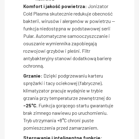
Komfort i jakość powietrza:
Jonizator
Cold Plasma skutecznie redukuje obecność
bakterii, wirusów i alergenów w powietrzu —
funkcja niedostępna w podstawowej serii
Pular. Automatyczne samooczyszczanie i
osuszanie wymiennika zapobiegają
rozwojowi grzybów i pleśni. Filtr
antybakteryjny stanowi dodatkową barierę
ochronną.
Grzanie:
Dzięki podgrzewaniu karteru
sprężarki i tacy ociekowej (fabryczne),
klimatyzator pracuje wydajnie w trybie
grzania przy temperaturze zewnętrznej do
-25°C
. Funkcja gorącego startu gwarantuje
brak zimnego nawiewu po uruchomieniu.
Tryb utrzymania +8°C chroni puste
pomieszczenia przed zamarzaniem.
Sterowanie i inteligentne funkcje: