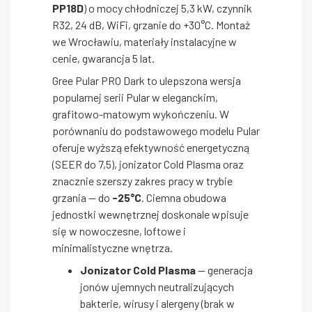
PP18D
) o mocy chłodniczej 5,3 kW, czynnik
R32, 24 dB, WiFi, grzanie do +30°C. Montaż
we Wrocławiu, materiały instalacyjne w
cenie, gwarancja 5 lat.
Gree Pular PRO Dark to ulepszona wersja
popularnej serii Pular w eleganckim,
grafitowo-matowym wykończeniu. W
porównaniu do podstawowego modelu Pular
oferuje wyższą efektywność energetyczną
(SEER do 7,5), jonizator Cold Plasma oraz
znacznie szerszy zakres pracy w trybie
grzania — do
-25°C
. Ciemna obudowa
jednostki wewnętrznej doskonale wpisuje
się w nowoczesne, loftowe i
minimalistyczne wnętrza.
Jonizator Cold Plasma
— generacja
jonów ujemnych neutralizujących
bakterie, wirusy i alergeny (brak w