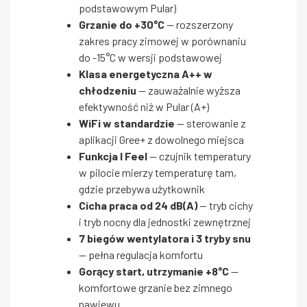
podstawowym Pular)
Grzanie do +30°C
— rozszerzony
zakres pracy zimowej w porównaniu
do -15°C w wersji podstawowej
Klasa energetyczna A++ w
chłodzeniu
— zauważalnie wyższa
efektywność niż w Pular (A+)
WiFi w standardzie
— sterowanie z
aplikacji Gree+ z dowolnego miejsca
Funkcja I Feel
— czujnik temperatury
w pilocie mierzy temperaturę tam,
gdzie przebywa użytkownik
Cicha praca od 24 dB(A)
— tryb cichy
i tryb nocny dla jednostki zewnętrznej
7 biegów wentylatora i 3 tryby snu
— pełna regulacja komfortu
Gorący start, utrzymanie +8°C
—
komfortowe grzanie bez zimnego
nawiewu