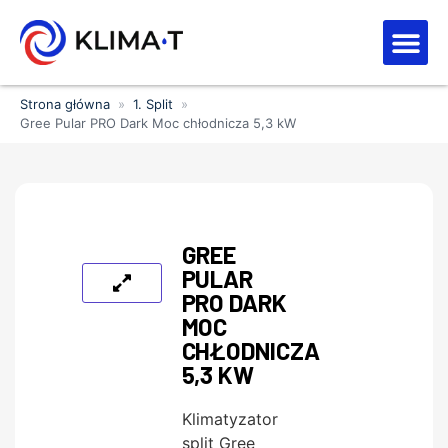
Strefa kl
Letnia Wy
Strona główna
»
1. Split
»
Gree Pular PRO Dark Moc chłodnicza 5,3 kW
GREE
PULAR
PRO DARK
MOC
CHŁODNICZA
5,3 KW
Klimatyzator
split Gree