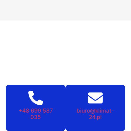
+48 699 587
biuro@klimat-
035
24.pl