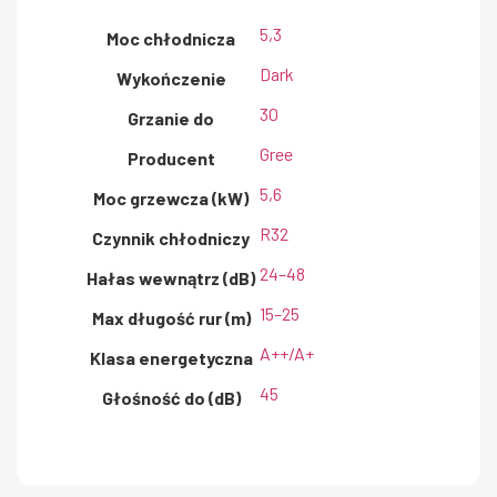
5,3
Moc chłodnicza
Dark
Wykończenie
30
Grzanie do
Gree
Producent
5,6
Moc grzewcza (kW)
R32
Czynnik chłodniczy
24–48
Hałas wewnątrz (dB)
15–25
Max długość rur (m)
A++/A+
Klasa energetyczna
45
Głośność do (dB)