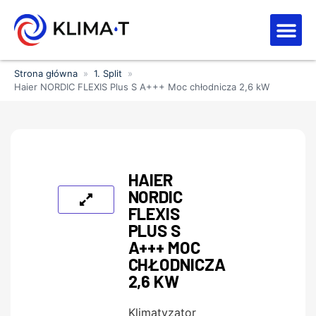
Strefa kl
Letnia Wy
Strona główna
»
1. Split
»
Haier NORDIC FLEXIS Plus S A+++ Moc chłodnicza 2,6 kW
HAIER
NORDIC
FLEXIS
PLUS S
A+++ MOC
CHŁODNICZA
2,6 KW
Klimatyzator