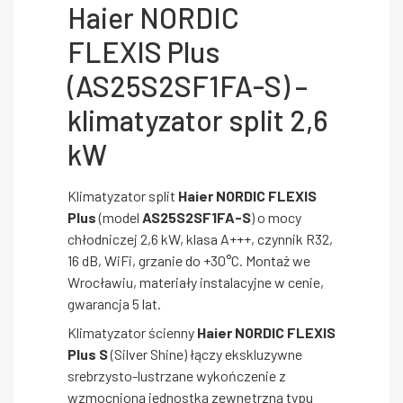
Haier NORDIC
FLEXIS Plus
(AS25S2SF1FA-S) –
klimatyzator split 2,6
kW
Klimatyzator split
Haier NORDIC FLEXIS
Plus
(model
AS25S2SF1FA-S
) o mocy
chłodniczej 2,6 kW, klasa A+++, czynnik R32,
16 dB, WiFi, grzanie do +30°C. Montaż we
Wrocławiu, materiały instalacyjne w cenie,
gwarancja 5 lat.
Klimatyzator ścienny
Haier NORDIC FLEXIS
Plus S
(Silver Shine) łączy ekskluzywne
srebrzysto-lustrzane wykończenie z
wzmocnioną jednostką zewnętrzną typu