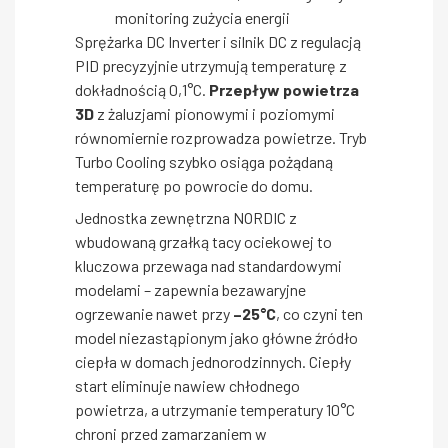
monitoring zużycia energii
Sprężarka DC Inverter i silnik DC z regulacją
PID precyzyjnie utrzymują temperaturę z
dokładnością 0,1°C.
Przepływ powietrza
3D
z żaluzjami pionowymi i poziomymi
równomiernie rozprowadza powietrze. Tryb
Turbo Cooling szybko osiąga pożądaną
temperaturę po powrocie do domu.
Jednostka zewnętrzna NORDIC z
wbudowaną grzałką tacy ociekowej to
kluczowa przewaga nad standardowymi
modelami – zapewnia bezawaryjne
ogrzewanie nawet przy
–25°C
, co czyni ten
model niezastąpionym jako główne źródło
ciepła w domach jednorodzinnych. Ciepły
start eliminuje nawiew chłodnego
powietrza, a utrzymanie temperatury 10°C
chroni przed zamarzaniem w