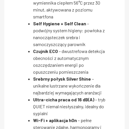
wymiennika ciepłem 56°C przez 30
minut, aktywowana z poziomu
smartfona
Self Hygiene + Self Clean
–
podwójny system higieny: powłoka z
nanocząsteczek srebra i
samoczyszczący parownik
Czujnik ECO
– dwustrefowa detekcja
obecności z automatycznym
oszczędzaniem energii po
opuszczeniu pomieszczenia
Srebrny połysk Silver Shine
–
unikalne lustrzane wykończenie dla
najbardziej wymagających aranżacji
Ultra-cicha praca od 16 dB(A)
– tryb
QUIET niemal niesłyszalny, idealny do
sypialni
Wi-Fi + aplikacja hOn
– pełne
sterowanie zdalne, harmonogramy i