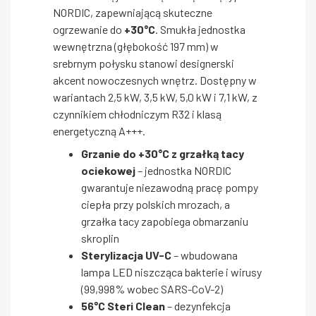
NORDIC, zapewniającą skuteczne
ogrzewanie do
+30°C
. Smukła jednostka
wewnętrzna (głębokość 197 mm) w
srebrnym połysku stanowi designerski
akcent nowoczesnych wnętrz. Dostępny w
wariantach 2,5 kW, 3,5 kW, 5,0 kW i 7,1 kW, z
czynnikiem chłodniczym R32 i klasą
energetyczną A+++.
Grzanie do +30°C z grzałką tacy
ociekowej
– jednostka NORDIC
gwarantuje niezawodną pracę pompy
ciepła przy polskich mrozach, a
grzałka tacy zapobiega obmarzaniu
skroplin
Sterylizacja UV-C
– wbudowana
lampa LED niszcząca bakterie i wirusy
(99,998% wobec SARS-CoV-2)
56°C Steri Clean
– dezynfekcja