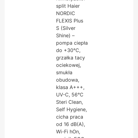
split Haier
NORDIC
FLEXIS Plus
S (Silver
Shine) –
pompa ciepła
do +30°C,
grzałka tacy
ociekowej,
smukła
obudowa,
klasa A+++,
UV-C, 56°C
Steri Clean,
Self Hygiene,
cicha praca
od 16 dB(A),
Wi-Fi hOn,