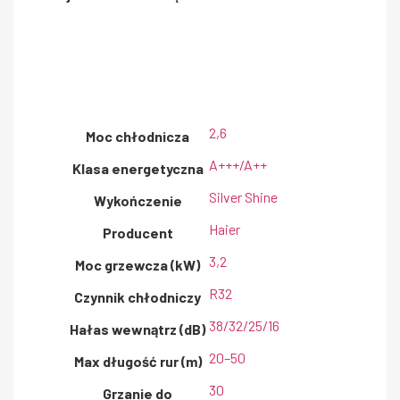
2,6
Moc chłodnicza
A+++/A++
Klasa energetyczna
Silver Shine
Wykończenie
Haier
Producent
3,2
Moc grzewcza (kW)
R32
Czynnik chłodniczy
38/32/25/16
Hałas wewnątrz (dB)
20–50
Max długość rur (m)
30
Grzanie do