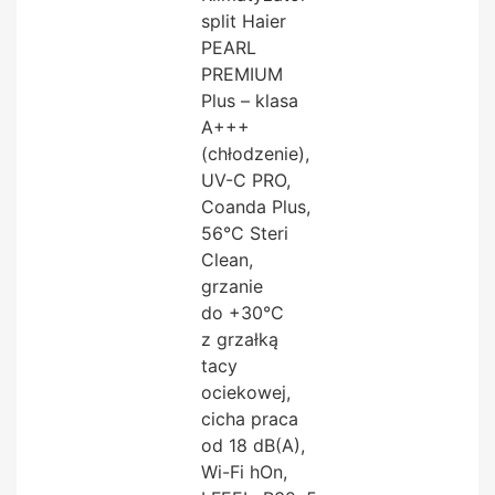
split Haier
PEARL
PREMIUM
Plus – klasa
A+++
(chłodzenie),
UV-C PRO,
Coanda Plus,
56°C Steri
Clean,
grzanie
do +30°C
z grzałką
tacy
ociekowej,
cicha praca
od 18 dB(A),
Wi-Fi hOn,