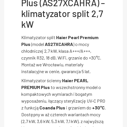
Plus (AS27XCAHRA) –
klimatyzator split 2,7
kW
Klimatyzator split
Haier Pearl Premium
Plus
(model
AS27XCAHRA
) o mocy
chłodniczej 2,7 kW, klasa A+++/A+++,
czynnik R32, 18 dB, WiFi, grzanie do +30°C.
Montaż we Wrocławiu, materiały
instalacyjne w cenie, gwarancja 5 lat.
Klimatyzator ścienny
Haier PEARL
PREMIUM Plus
to wszechstronny model o
kompaktowych wymiarach i bogatym
wyposażeniu, łączący sterylizację UV-C PRO
z funkcją
Coanda Plus
i grzaniem do
+30°C
.
Dostępny w aż czterech wariantach mocy
(2,7 kW, 3,6 kW, 5,3 kW, 7,1 kW), z najwyższą