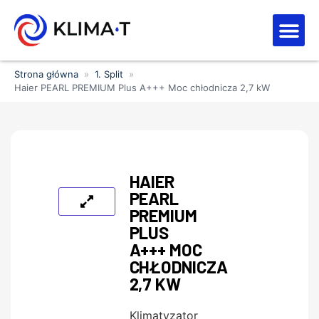
Strefa kl
Letnia Wy
Strona główna
»
1. Split
»
Haier PEARL PREMIUM Plus A+++ Moc chłodnicza 2,7 kW
HAIER
PEARL
PREMIUM
PLUS
A+++ MOC
CHŁODNICZA
2,7 KW
Klimatyzator