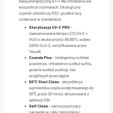
klasą energetyczną A+++ dla chłodzenia we
wszystkich rozmiarach. Ekologiczny
czynnik chłodniczy R32 i grzałka tacy
ociekowej w standardzie.
Sterylizacja UV-C PRO
–
zaawansowana lampa LED (UV-C +
VUV) o skuteczności 99,991% wobec
SARS-CoV-2, certyfikowana przez
Texcell
Coanda Plus
– inteligentny rozkład
powietrza: chłodzenie wzdłuż sufitu,
grzanie wzdłuż podłogi, bez
uciążliwych przeciągów
56°C Steri Clean
– dezynfekcja
wymiennika ciepła podgrzewanego do
56°C przez 30 minut, aktywowana z
aplikacji hOn
Self Clean
– samoczyszczący
parownik w cyklu zamrażania i