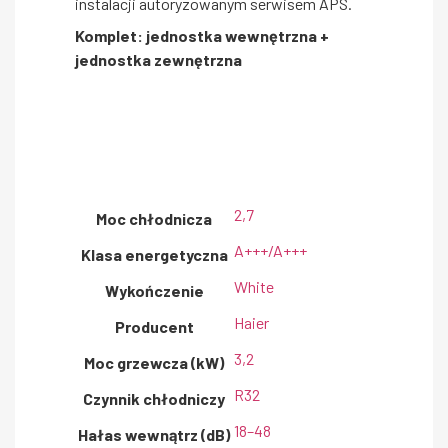
instalacji autoryzowanym serwisem APS.
Komplet: jednostka wewnętrzna +
jednostka zewnętrzna
2,7
Moc chłodnicza
A+++/A+++
Klasa energetyczna
White
Wykończenie
Haier
Producent
3,2
Moc grzewcza (kW)
R32
Czynnik chłodniczy
18–48
Hałas wewnątrz (dB)