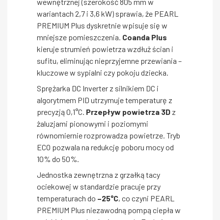
wewnętrznej (szerokość 805 mm w
wariantach 2,7 i 3,6 kW) sprawia, że PEARL
PREMIUM Plus dyskretnie wpisuje się w
mniejsze pomieszczenia.
Coanda Plus
kieruje strumień powietrza wzdłuż ścian i
sufitu, eliminując nieprzyjemne przewiania –
kluczowe w sypialni czy pokoju dziecka.
Sprężarka DC Inverter z silnikiem DC i
algorytmem PID utrzymuje temperaturę z
precyzją 0,1°C.
Przepływ powietrza 3D
z
żaluzjami pionowymi i poziomymi
równomiernie rozprowadza powietrze. Tryb
ECO pozwala na redukcję poboru mocy od
10% do 50%.
Jednostka zewnętrzna z grzałką tacy
ociekowej w standardzie pracuje przy
temperaturach do
–25°C
, co czyni PEARL
PREMIUM Plus niezawodną pompą ciepła w