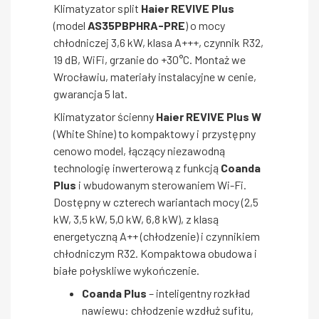
Klimatyzator split
Haier REVIVE Plus
(model
AS35PBPHRA-PRE
) o mocy
chłodniczej 3,6 kW, klasa A+++, czynnik R32,
19 dB, WiFi, grzanie do +30°C. Montaż we
Wrocławiu, materiały instalacyjne w cenie,
gwarancja 5 lat.
Klimatyzator ścienny
Haier REVIVE Plus W
(White Shine) to kompaktowy i przystępny
cenowo model, łączący niezawodną
technologię inwerterową z funkcją
Coanda
Plus
i wbudowanym sterowaniem Wi-Fi.
Dostępny w czterech wariantach mocy (2,5
kW, 3,5 kW, 5,0 kW, 6,8 kW), z klasą
energetyczną A++ (chłodzenie) i czynnikiem
chłodniczym R32. Kompaktowa obudowa i
białe połyskliwe wykończenie.
Coanda Plus
– inteligentny rozkład
nawiewu: chłodzenie wzdłuż sufitu,