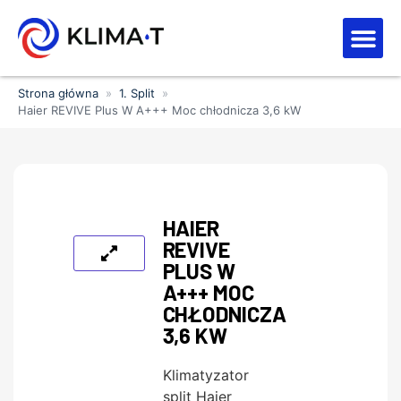
Strefa kl
Letnia Wy
Strona główna
»
1. Split
»
Haier REVIVE Plus W A+++ Moc chłodnicza 3,6 kW
HAIER
REVIVE
PLUS W
A+++ MOC
CHŁODNICZA
3,6 KW
Klimatyzator
split Haier