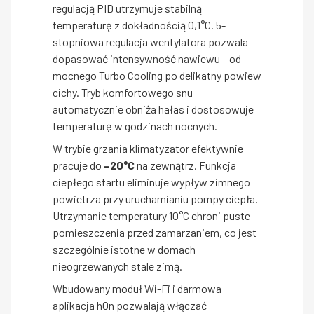
regulacją PID utrzymuje stabilną
temperaturę z dokładnością 0,1°C. 5-
stopniowa regulacja wentylatora pozwala
dopasować intensywność nawiewu – od
mocnego Turbo Cooling po delikatny powiew
cichy. Tryb komfortowego snu
automatycznie obniża hałas i dostosowuje
temperaturę w godzinach nocnych.
W trybie grzania klimatyzator efektywnie
pracuje do
–20°C
na zewnątrz. Funkcja
ciepłego startu eliminuje wypływ zimnego
powietrza przy uruchamianiu pompy ciepła.
Utrzymanie temperatury 10°C chroni puste
pomieszczenia przed zamarzaniem, co jest
szczególnie istotne w domach
nieogrzewanych stale zimą.
Wbudowany moduł Wi-Fi i darmowa
aplikacja hOn pozwalają włączać