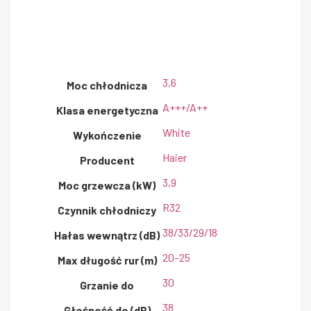
3,6
Moc chłodnicza
A+++/A++
Klasa energetyczna
White
Wykończenie
Haier
Producent
3,9
Moc grzewcza (kW)
R32
Czynnik chłodniczy
38/33/29/18
Hałas wewnątrz (dB)
20–25
Max długość rur (m)
30
Grzanie do
38
Głośność do (dB)