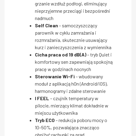
grzanie wzdłuż podłogi, eliminujący
nieprzyjemne przeciągi i bezpośredni
nadmuch
Self Clean
– samoczyszczący
parownik w cyklu zamrażania i
rozmrażania, skutecznie usuwający
kurz i zanieczyszczenia z wymiennika
Cicha praca od 19 dB(A)
– tryb Quiet i
komfortowy sen zapewniają spokojną
pracę w godzinach nocnych
Sterowanie Wi-Fi
– wbudowany
moduł z aplikacją hOn (Android/iOS),
harmonogramy i zdalne sterowanie
I FEEL
– czujnik temperatury w
pilocie, mierzący klimat dokładnie w
miejscu użytkownika
Tryb ECO
– redukcja poboru mocy o
10–50%, pozwalająca znacząco
obniżyć rachunki za prąd