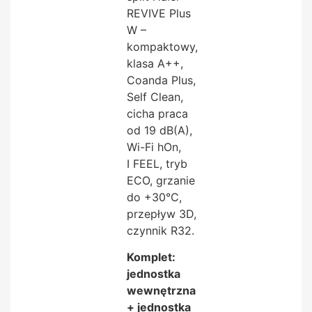
REVIVE Plus
W –
kompaktowy,
klasa A++,
Coanda Plus,
Self Clean,
cicha praca
od 19 dB(A),
Wi-Fi hOn,
I FEEL, tryb
ECO, grzanie
do +30°C,
przepływ 3D,
czynnik R32.
Komplet:
jednostka
wewnętrzna
+ jednostka