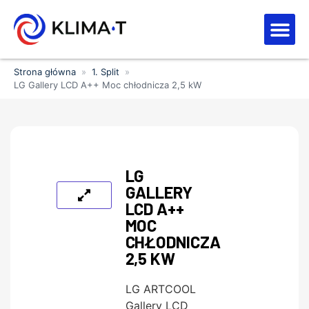
Strefa kl
Letnia Wy
Strona główna
»
1. Split
»
LG Gallery LCD A++ Moc chłodnicza 2,5 kW
LG
GALLERY
LCD A++
MOC
CHŁODNICZA
2,5 KW
LG ARTCOOL
Gallery LCD