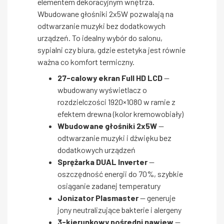
elementem dekoracyjnym wnętrza.
Wbudowane głośniki 2x5W pozwalają na
odtwarzanie muzyki bez dodatkowych
urządzeń. To idealny wybór do salonu,
sypialni czy biura, gdzie estetyka jest równie
ważna co komfort termiczny.
27-calowy ekran Full HD LCD
—
wbudowany wyświetlacz o
rozdzielczości 1920×1080 w ramie z
efektem drewna (kolor kremowobiały)
Wbudowane głośniki 2x5W
—
odtwarzanie muzyki i dźwięku bez
dodatkowych urządzeń
Sprężarka DUAL Inverter
—
oszczędność energii do 70%, szybkie
osiąganie zadanej temperatury
Jonizator Plasmaster
— generuje
jony neutralizujące bakterie i alergeny
3-kierunkowy pośredni nawiew
—