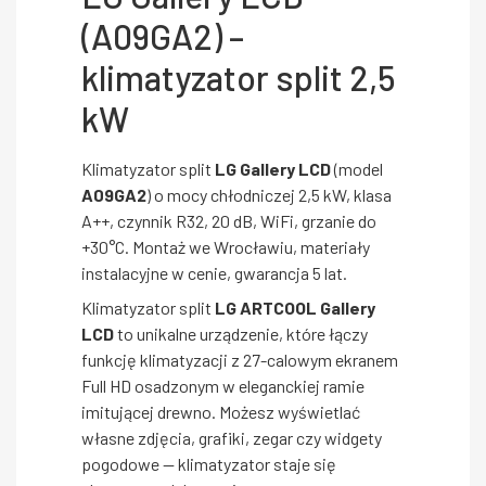
(A09GA2) –
klimatyzator split 2,5
kW
Klimatyzator split
LG Gallery LCD
(model
A09GA2
) o mocy chłodniczej 2,5 kW, klasa
A++, czynnik R32, 20 dB, WiFi, grzanie do
+30°C. Montaż we Wrocławiu, materiały
instalacyjne w cenie, gwarancja 5 lat.
Klimatyzator split
LG ARTCOOL Gallery
LCD
to unikalne urządzenie, które łączy
funkcję klimatyzacji z 27-calowym ekranem
Full HD osadzonym w eleganckiej ramie
imitującej drewno. Możesz wyświetlać
własne zdjęcia, grafiki, zegar czy widgety
pogodowe — klimatyzator staje się