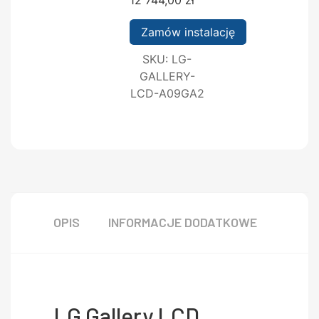
Zamów instalację
SKU:
LG-
GALLERY-
LCD-A09GA2
OPIS
INFORMACJE DODATKOWE
LG Gallery LCD