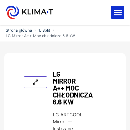
Strefa kl
Letnia Wy
Strona główna
»
1. Split
»
LG Mirror A++ Moc chłodnicza 6,6 kW
LG
MIRROR
A++ MOC
CHŁODNICZA
6,6 KW
LG ARTCOOL
Mirror —
lustrzane