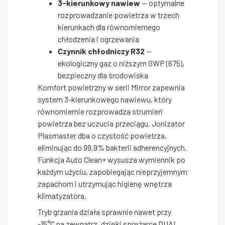
3-kierunkowy nawiew
— optymalne
rozprowadzanie powietrza w trzech
kierunkach dla równomiernego
chłodzenia i ogrzewania
Czynnik chłodniczy R32
—
ekologiczny gaz o niższym GWP (675),
bezpieczny dla środowiska
Komfort powietrzny w serii Mirror zapewnia
system 3-kierunkowego nawiewu, który
równomiernie rozprowadza strumień
powietrza bez uczucia przeciągu. Jonizator
Plasmaster dba o czystość powietrza,
eliminując do 99,9% bakterii adherencyjnych.
Funkcja Auto Clean+ wysusza wymiennik po
każdym użyciu, zapobiegając nieprzyjemnym
zapachom i utrzymując higienę wnętrza
klimatyzatora.
Tryb grzania działa sprawnie nawet przy
-15°C na zewnątrz, dzięki sprężarce DUAL