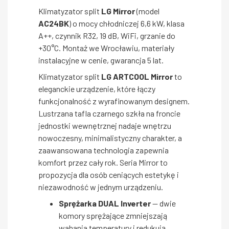
Klimatyzator split
LG Mirror
(model
AC24BK
) o mocy chłodniczej 6,6 kW, klasa
A++, czynnik R32, 19 dB, WiFi, grzanie do
+30°C. Montaż we Wrocławiu, materiały
instalacyjne w cenie, gwarancja 5 lat.
Klimatyzator split
LG ARTCOOL Mirror
to
eleganckie urządzenie, które łączy
funkcjonalność z wyrafinowanym designem.
Lustrzana tafla czarnego szkła na froncie
jednostki wewnętrznej nadaje wnętrzu
nowoczesny, minimalistyczny charakter, a
zaawansowana technologia zapewnia
komfort przez cały rok. Seria Mirror to
propozycja dla osób ceniących estetykę i
niezawodność w jednym urządzeniu.
Sprężarka DUAL Inverter
— dwie
komory sprężające zmniejszają
wahania temperatury i redukują