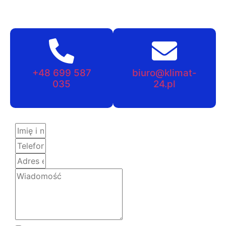
+48 699 587
biuro@klimat-
035
24.pl